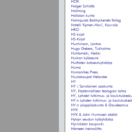
HOK
Holger Schildts
Hollming
Hollolan kunta
Holmquists Boktryckeriets förlag
Hotelli 'Kymen-Hovi', Kouvola
HRO
HS kirjat
HS-Kirjat
Huchinson, Lontoo
Hugo Gebers, Tukholma
Huhtamäki, Heikki
Huikon kyläseura
Huittisten kotiseutuyhdistys
Huma
Humanities Press
Huutokaupat Helander
HY
HY / Savolainen osakunta
HY, Käytännöllisen teologian laitos
HY, Lahden tutkimus- ja koulutuskesk
HY:n Lahden tutkimus- ja koulutuskes
HY:n ylioppilaskunta & Gaudeamus
HYK
HYK & John Nurmisen säätiö
Hyrsyn seudun kyläyhdistys
Hyvinkään kaupunki
Hämeen heimoliitto