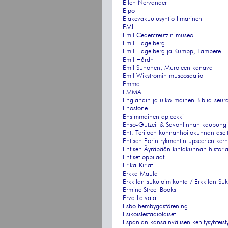
Ellen Nervander
Elpo
Eläkevakuutusyhtiö Ilmarinen
EMI
Emil Cedercreutzin museo
Emil Hagelberg
Emil Hagelberg ja Kumpp, Tampere
Emil Hårdh
Emil Suhonen, Muroleen kanava
Emil Wikströmin museosäätiö
Emma
EMMA
Englandin ja ulko-mainen Biblia-seur
Enostone
Ensimmäinen apteekki
Enso-Gutzeit & Savonlinnan kaupung
Ent. Terijoen kunnanhoitokunnan aset
Entisen Porin rykmentin upseerien ker
Entisen Äyräpään kihlakunnan histori
Entiset oppilaat
Erika-Kirjat
Erkka Maula
Erkkilän sukutoimikunta / Erkkilän Su
Ermine Street Books
Erva Latvala
Esbo hembygdsförening
Esikoislestadiolaiset
Espanjan kansainvälisen kehitysyhteis