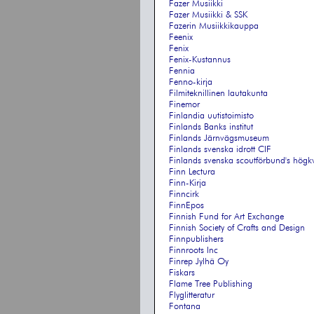
Fazer Musiikki
Fazer Musiikki & SSK
Fazerin Musiikkikauppa
Feenix
Fenix
Fenix-Kustannus
Fennia
Fenno-kirja
Filmiteknillinen lautakunta
Finemor
Finlandia uutistoimisto
Finlands Banks institut
Finlands Järnvägsmuseum
Finlands svenska idrott CIF
Finlands svenska scoutförbund's högkv
Finn Lectura
Finn-Kirja
Finncirk
FinnEpos
Finnish Fund for Art Exchange
Finnish Society of Crafts and Design
Finnpublishers
Finnroots Inc
Finrep Jylhä Oy
Fiskars
Flame Tree Publishing
Flyglitteratur
Fontana