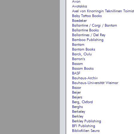
Avon
Avotakka
Axel von Knorringin Teknillinen Toimist
Baby Tattoo Books
Baedeker
Ballantine / Corgi / Bantam
Ballantine Books
Ballantines / Del Rey
Bamboo Publishing
Bantam
Bantam Books
Barck, Oulu
Barron's
Basam
Basam Books
BASF
Bauhaus-Archiv
Bauhaus-Universität Weimar
Bazar
Beijer
Beijers
Berg, Oxford
Berghs
Berkeley
Berkley
Berkley Publishing
BFI Publishing
Bibliofiilien Seura