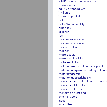
II/ KTR 19:n perinnetoimikunta
Iin seurakunta
Iisakki Järvenpää Oy
Iitin kunta
Iitin säästöpankki
Iittala
Iittala-Nuutajärvi Oy
Iittalan lasi
Ikaalinen
Ilias
Ilmailumuseoyhdistys
Ilmailumuseoyhdistys
Ilmailuvirkailijat
Ilmarinen
Ilmasotakoulu
Ilmasotakoulun kilta
Ilmatieteen laitos
Ilmatorjunta-upseerikoulun oppilaskun
Ilmatorjuntajärjestöt & Heslingin ilma
Ilmatorjuntasäätiö
Ilmatorjuntaupseeriyhdistys
Ilmavoimien esikunta, Ilmatorjuntaosa
Ilmavoimien kiltaliitto
Ilmavoimien tuki -säätiö
Ilmavoimien Viestikilta
Ilomantsi-Seura
Image
Imatra Steel