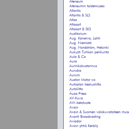
Ateneum
Ateneumin taidemuseo
Atlantis
Atlantis & SLS
Atlas
Atlasart
Atlasart & SKS
Auditorium
Aug. Kanerva, Lahti
Aug. Niemistö
Aug. Nordström, Helsinki
Aukusti Tuhkan perikunta
Aula & Co
Aura
Aurinkokustannus
Aurubis
Aurum
Auston Motor co
Autoalan keskusliitto
Autoliitto
Âuza-Press
AV-Kuva
AW-tietotuote
Avain
Avain & Suomen valokuvataiteen mus
Avanti Broadcasting
Aviador
Avoin yhtiö Keräily