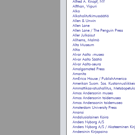
Alfred A. Knopf, NY
Alfthan, Viipuri
Alko
Alkoholitutkimussäätiö
Allen & Unwin
Allen Lane
Allen Lane / The Penguin Press
Aller Julkaisut
Allhems, Malmö
Alta Museum
Altia
Alvar Aalto -museo
Alvar Aalto Säätiö
Alvar Aalto-seura
Amalgamated Press
Amanita
AmErica House / PublishAmerica
Amerikan Suom. Sos. Kustannusliikkeid
Ammattikasvatushallitus, Metsäopetuk
Amos Andersonin museo
Amos Andersonin taidemuseo
Amos Anderssonin taidemuseo
Amsterdam University Press
Anansi
Andalusialainen Koira
Anders Nyborg A/S
Anders Nyborg A/S / Akateeminen Ki
Andersinin Kirjapaino