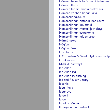
Hämeen heimoliitto & Emil Cedercreutz
Hämeen Kansa
Hämeen läänin maatalouskeskus
Hämeen vanhan linnan kilta
Hämeenlinna-seura
Hämeenlinnan historiallinen seura
Hämeenlinnan kaupunki
Hämeenlinnan Matkailijayhdistys
Hämeenlinnan seurakunta
Hämeenlinnan taidemuseo
Härmä-seura
Högfors
Högfors Bruk
I. B. Tauris
I. G. Farben & Norsk Hydro maanvilj
I. Kekkonen
I/KTR 3. Aseveljet
Ian Allan
Ian Allan Ltd
Ian Allan Publishing
Iceland Review Library
Ickonic
Idea Nova
Ideanova
Idiootti
Igloo
Ignatius Meurer
Ihmisyyden tunnustajat