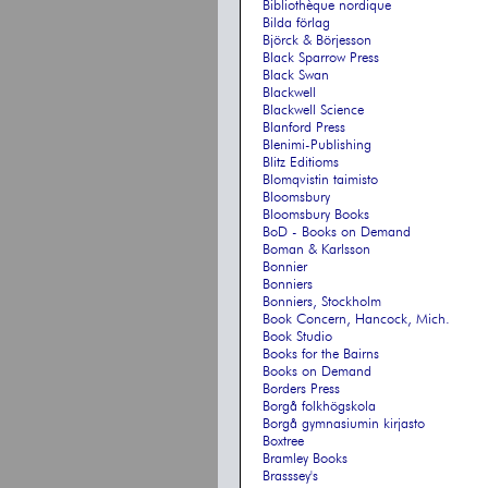
Bibliothèque nordique
Bilda förlag
Björck & Börjesson
Black Sparrow Press
Black Swan
Blackwell
Blackwell Science
Blanford Press
Blenimi-Publishing
Blitz Editioms
Blomqvistin taimisto
Bloomsbury
Bloomsbury Books
BoD - Books on Demand
Boman & Karlsson
Bonnier
Bonniers
Bonniers, Stockholm
Book Concern, Hancock, Mich.
Book Studio
Books for the Bairns
Books on Demand
Borders Press
Borgå folkhögskola
Borgå gymnasiumin kirjasto
Boxtree
Bramley Books
Brasssey's