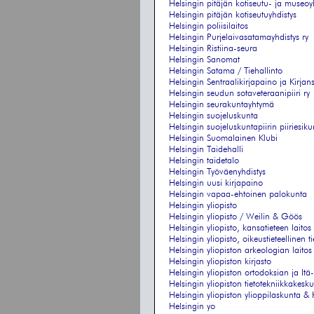
Helsingin pitäjän kotiseutu- ja museoy
Helsingin pitäjän kotiseutuyhdistys
Helsingin poliisilaitos
Helsingin Purjelaivasatamayhdistys ry
Helsingin Ristiina-seura
Helsingin Sanomat
Helsingin Satama / Tiehallinto
Helsingin Sentraalikirjapaino ja Kirja
Helsingin seudun sotaveteraanipiiri ry
Helsingin seurakuntayhtymä
Helsingin suojeluskunta
Helsingin suojeluskuntapiirin piiriesiku
Helsingin Suomalainen Klubi
Helsingin Taidehalli
Helsingin taidetalo
Helsingin Työväenyhdistys
Helsingin uusi kirjapaino
Helsingin vapaa-ehtoinen palokunta
Helsingin yliopisto
Helsingin yliopisto / Weilin & Göös
Helsingin yliopisto, kansatieteen laitos
Helsingin yliopisto, oikeustieteellinen 
Helsingin yliopiston arkeologian laitos
Helsingin yliopiston kirjasto
Helsingin yliopiston ortodoksian ja It
Helsingin yliopiston tietotekniikkakesku
Helsingin yliopiston ylioppilaskunta & K
Helsingin yo