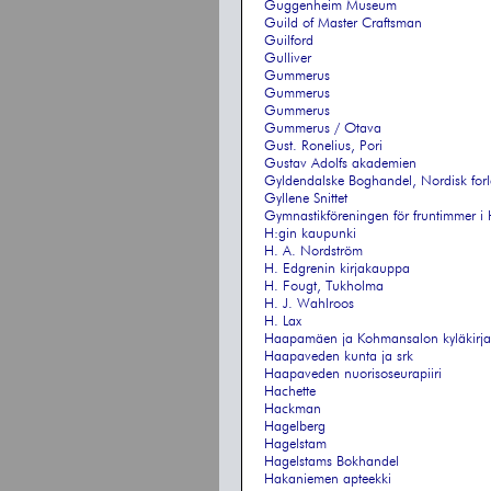
Guggenheim Museum
Guild of Master Craftsman
Guilford
Gulliver
Gummerus
Gummerus
Gummerus
Gummerus / Otava
Gust. Ronelius, Pori
Gustav Adolfs akademien
Gyldendalske Boghandel, Nordisk for
Gyllene Snittet
Gymnastikföreningen för fruntimmer i 
H:gin kaupunki
H. A. Nordström
H. Edgrenin kirjakauppa
H. Fougt, Tukholma
H. J. Wahlroos
H. Lax
Haapamäen ja Kohmansalon kyläkirja
Haapaveden kunta ja srk
Haapaveden nuorisoseurapiiri
Hachette
Hackman
Hagelberg
Hagelstam
Hagelstams Bokhandel
Hakaniemen apteekki