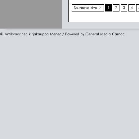
Seuraava sivu >
1
2
3
4
© Antikvaarinen kirjakauppa Menec / Powered by
General Media Carnac