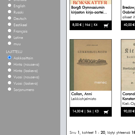
English
Borgå Gymnasiumin
Bredow,
Russki
kirjaston kirja-aartei...
Gabriel
alkeet i
Deutsch
Eestikeel
8,00 € | Nid | K4
40,00 €
Français
Latine
muu
LAJITTELU
Aakkosittain
Hinta (nouseva)
Hinta (laskeva)
Vuosi (nouseva)
Vuosi (laskeva)
Sarjanumero
Collan, Anni
Corande
Leikkiohjelmisto
Konstan
Kieli-O
14,00 € | Skk | K3
90,00 €
Sivu
1
, kohteet
1
-
20
, löytyi yhteensä
1