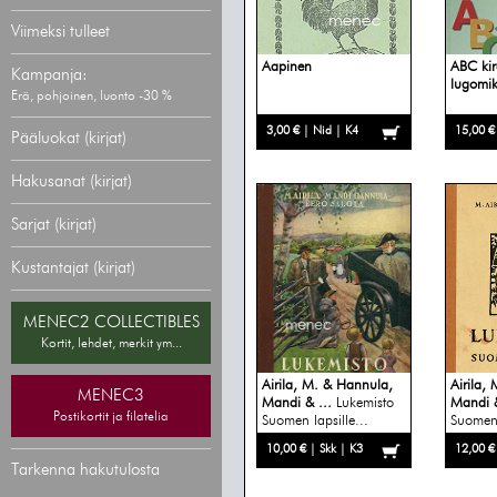
Viimeksi tulleet
Aapinen
ABC kir
Kampanja:
lugomi
Erä, pohjoinen, luonto -30 %
3,00 € | Nid | K4
15,00 €
Pääluokat (kirjat)
Hakusanat (kirjat)
Sarjat (kirjat)
Kustantajat (kirjat)
MENEC2 COLLECTIBLES
Kortit, lehdet, merkit ym...
Airila, M. & Hannula,
Airila,
MENEC3
Mandi & ...
Lukemisto
Mandi &
Postikortit ja filatelia
Suomen lapsille...
Suomen 
10,00 € | Skk | K3
12,00 €
Tarkenna hakutulosta