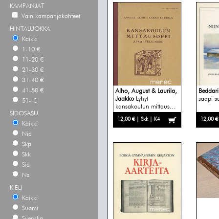
KAMPANJAT
Vain kampanjakohteet
HINTALUOKKA
Kaikki
1-10 €
11-20 €
21-30 €
31-40 €
41-50 €
Alho, August & Laurila,
Beddari
Jaakko
Lyhyt
saapi s
51- €
kansakoulun mittaus...
SIDOSASU
12,00 € | Skk | K4
12,00 €
Kaikki
Nid
Skp
Skk
Sid
Ns
KIELI
Kaikki
Suomi
Svenska