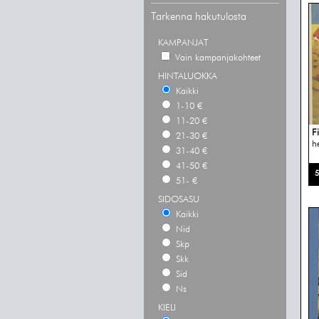
Tarkenna hakutulosta
KAMPANJAT
Vain kampanjakohteet
HINTALUOKKA
Kaikki
1-10 €
11-20 €
F
21-30 €
he
31-40 €
41-50 €
5
51- €
SIDOSASU
Kaikki
Nid
Skp
Skk
Sid
Ns
KIELI