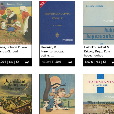
inne, Jalmari
Kiljusen
Helanko, R.
Helanko, Rafael &
rrasväki parti...
Merenkulkuoppia
Kekola, Keij...
Kaksi
pojille. ...
hopeanauhaa
,00 € | Skk | K4
45,00 €
31,50 €
5,00 € | Nid | K3