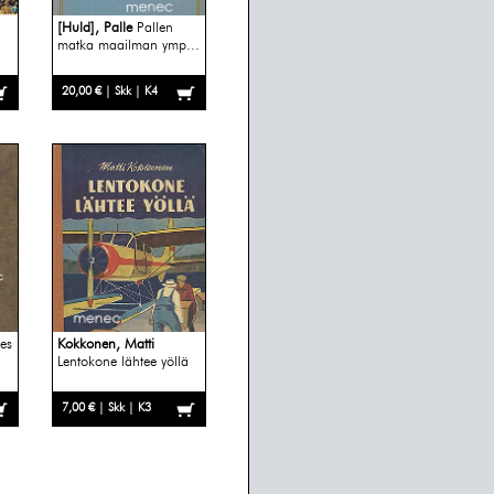
[Huld], Palle
Pallen
matka maailman ymp...
20,00 € | Skk | K4
es
Kokkonen, Matti
Lentokone lähtee yöllä
7,00 € | Skk | K3