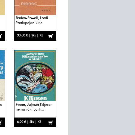
Baden-Powell, Lordi
Partiopojan kirja
30,00 € | Skk | K3
lo
Finne, Jalmari
Kiljusen
herrasväki parti...
6,00 € | Skk | K3