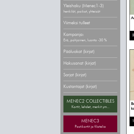
Yleishaku (Menec1-3)
henkilöt, paikat, yhteisöt
A
Viimeksi tulleet
Kampanja:
2
Erä, pohjoinen, luonto -30 %
Pääluokat (kirjat)
Hakusanat (kirjat)
Sarjat (kirjat)
Kustantajat (kirjat)
MENEC2 COLLECTIBLES
B
Kortit, lehdet, merkit ym...
k
MENEC3
1
Postikortit ja filatelia