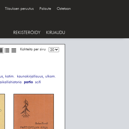
Tilauksen peruutus
Palaute
Ostetaan
REKISTERÖIDY
KIRJAUDU
Kohteita per sivu
us, kotim.
kaunokirjallisuus, ulkom.
aikallishistoria
partio
scifi