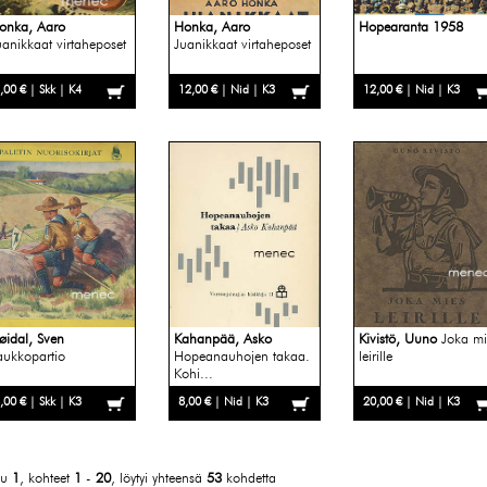
onka, Aaro
Honka, Aaro
Hopearanta 1958
uanikkaat virtaheposet
Juanikkaat virtaheposet
,00 € | Skk | K4
12,00 € | Nid | K3
12,00 € | Nid | K3
øidal, Sven
Kahanpää, Asko
Kivistö, Uuno
Joka mi
aukkopartio
Hopeanauhojen takaa.
leirille
Kohi...
,00 € | Skk | K3
8,00 € | Nid | K3
20,00 € | Nid | K3
vu
1
, kohteet
1
-
20
, löytyi yhteensä
53
kohdetta