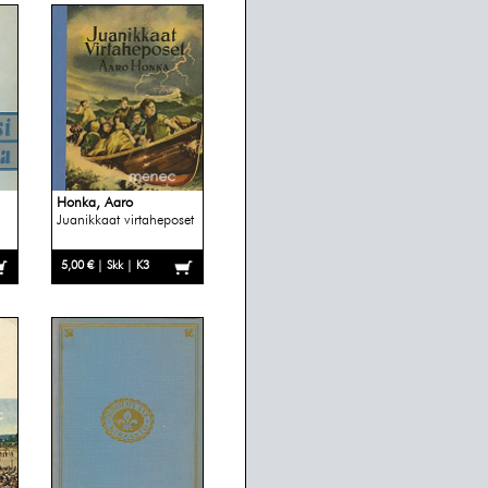
Honka, Aaro
Juanikkaat virtaheposet
5,00 € | Skk | K3