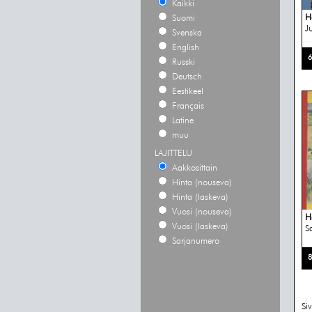
Kaikki
H
Suomi
J
Svenska
English
6
Russki
Deutsch
Eestikeel
Français
Latine
muu
LAJITTELU
Aakkosittain
Hinta (nouseva)
Hinta (laskeva)
Vuosi (nouseva)
H
Vuosi (laskeva)
S
Sarjanumero
8
Si