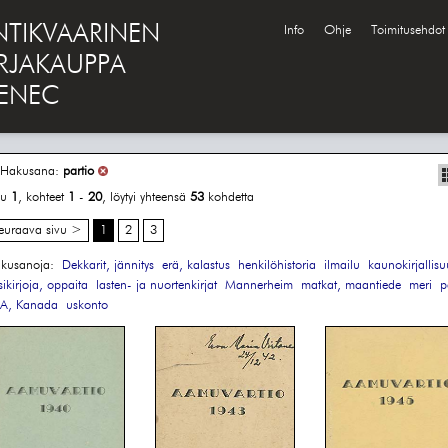
NTIKVAARINEN
Info
Ohje
Toimitusehdot
IRJAKAUPPA
ENEC
Hakusana:
partio
vu
1
, kohteet
1
-
20
, löytyi yhteensä
53
kohdetta
euraava sivu >
1
2
3
kusanoja:
Dekkarit, jännitys
erä, kalastus
henkilöhistoria
ilmailu
kaunokirjallisu
sikirjoja, oppaita
lasten- ja nuortenkirjat
Mannerheim
matkat, maantiede
meri
p
A, Kanada
uskonto