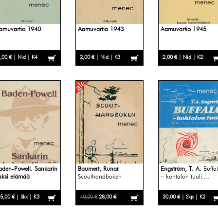
amuvartio 1940
Aamuvartio 1943
Aamuvartio 1945
,00 € | Nid | K4
2,00 € | Nid | K3
2,00 € | Nid | K2
aden-Powell. Sankarin
Baumert, Runar
Engström, T. A.
Buffa
aksi elämää
Scouthandboken
– kohtalon tuuli....
5,00 € | Skk | K3
40,00 €
28,00 €
30,00 € | Skp | K2