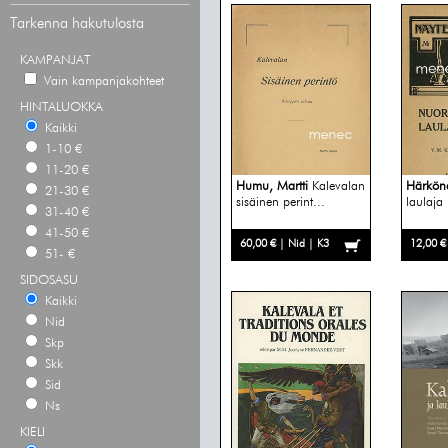
Tarkenna hakutulosta
KAMPANJAT
Vain kampanjakohteet
HINTALUOKKA
Kaikki
1-10 €
11-20 €
Humu, Martti
Kalevalan
Härköne
21-30 €
sisäinen perint...
laulaja
31-40 €
41-50 €
60,00 € | Nid | K3
12,00 €
51- €
SIDOSASU
Kaikki
Nid
Skp
Skk
Sid
Ns
KIELI