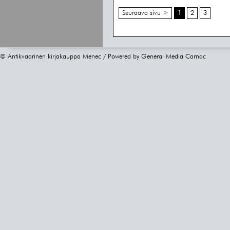
Seuraava sivu >
1
2
3
© Antikvaarinen kirjakauppa Menec / Powered by
General Media Carnac