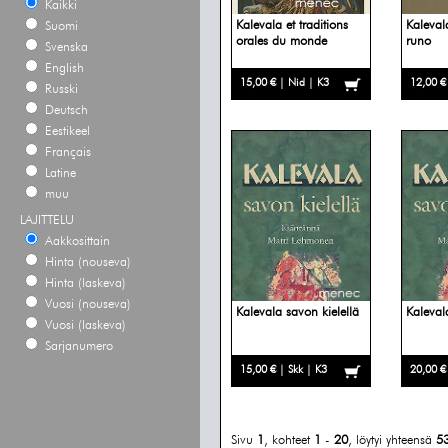
Kaikki
Kalevala et traditions
Kalevala
Suomi
orales du monde
runo
Svenska
English
15,00 € | Nid | K3
12,00 €
Russki
Deutsch
Eestikeel
Français
Latine
muu
LAJITTELU
Aakkosittain
Hinta (nouseva)
Hinta (laskeva)
Vuosi (nouseva)
Kalevala savon kielellä
Kaleval
Vuosi (laskeva)
Sarjanumero
15,00 € | Skk | K3
20,00 €
Sivu
1
, kohteet
1
-
20
, löytyi yhteensä
5