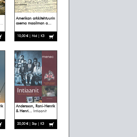
Amerikan arkkitehtuurin
..
asema maailman a...
10,00 € | Nid | K3
ik
Andersson, Rani-Henrik
& Henri...
Intiaanit
20,00 € | Skp | K3