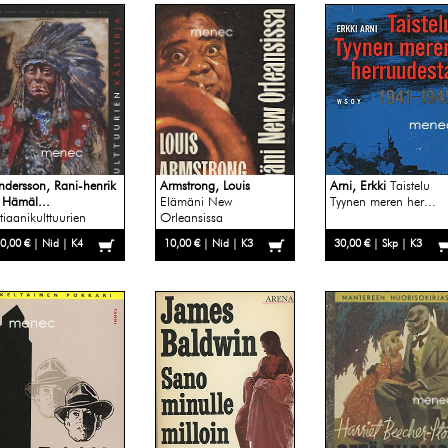
ndersson, Rani-henrik
Armstrong, Louis
Arni, Erkki
Taistelu
 Hämäl...
Elämäni New
Tyynen meren her...
ntiaanikulttuurien
Orleansissa
sik...
0,00 € | Nid | K4
10,00 € | Nid | K3
30,00 € | Skp | K3