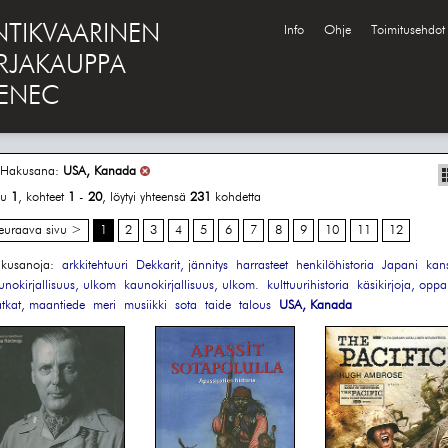
NTIKVAARINEN
Info
Ohje
Toimitusehdot
IRJAKAUPPA
ENEC
Hakusana:
USA, Kanada
vu
1
, kohteet
1
-
20
, löytyi yhteensä
231
kohdetta
euraava sivu >
1
2
3
4
5
6
7
8
9
10
11
12
kusanoja:
arkkitehtuuri
Dekkarit, jännitys
harrasteet
henkilöhistoria
Japani
kan
unokirjallisuus, ulkom
kaunokirjallisuus, ulkom.
kulttuurihistoria
käsikirjoja, oppa
tkat, maantiede
meri
musiikki
sota
taide
talous
USA, Kanada