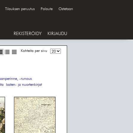
Tilauksen peruutus
Palaute
Ostetaan
REKISTERÖIDY
KIRJAUDU
Kohteita per sivu
sanperinne, -runous
ita
lasten- ja nuortenkirjat