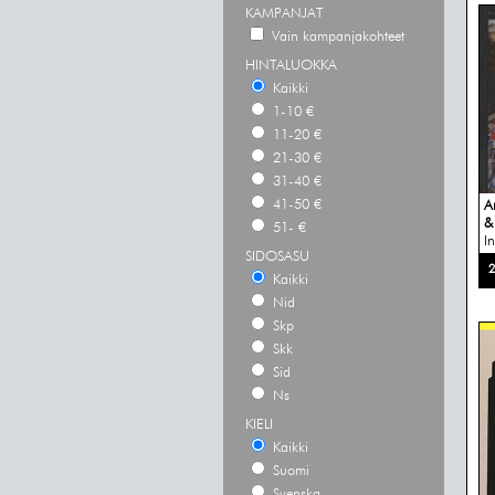
KAMPANJAT
Vain kampanjakohteet
HINTALUOKKA
Kaikki
1-10 €
11-20 €
21-30 €
31-40 €
41-50 €
A
&
51- €
I
SIDOSASU
kä
2
Kaikki
Nid
Skp
Skk
Sid
Ns
KIELI
Kaikki
Suomi
Svenska