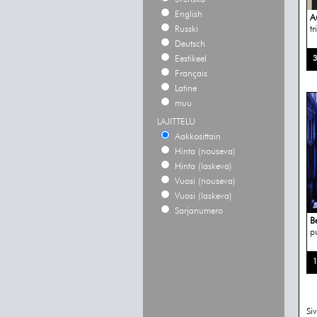
English
A
Russki
tr
Deutsch
Eestikeel
3
Français
Latine
muu
LAJITTELU
Aakkosittain
Hinta (nouseva)
Hinta (laskeva)
Vuosi (nouseva)
Vuosi (laskeva)
Sarjanumero
B
p
1
Si