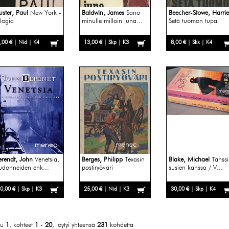
uster, Paul
New York -
Baldwin, James
Sano
Beecher-Stowe, Harrie
ilogia
minulle milloin juna...
Setä tuomon tupa
,00 € | Nid | K4
13,00 € | Skp | K3
8,00 € | Skk | K4
erendt, John
Venetsia,
Berges, Philipp
Texasin
Blake, Michael
Tanssi
udonneiden enk...
postiryöväri
susien kanssa / V...
0,00 € | Skp | K3
25,00 € | Nid | K3
30,00 € | Skp | K4
vu
1
, kohteet
1
-
20
, löytyi yhteensä
231
kohdetta