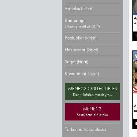
Viimeksi tulleet
A
Kampanja:
A
Liikenne, matkat -30 %
1
Pääluokat (kirjat)
Hakusanat (kirjat)
Sarjat (kirjat)
Kustantajat (kirjat)
MENEC2 COLLECTIBLES
Kortit, lehdet, merkit ym...
A
MENEC3
u
Postikortit ja filatelia
8
Tarkenna hakutulosta