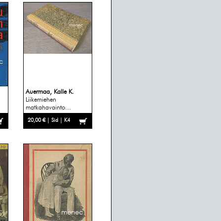
Auermaa, Kalle K.
Liikemiehen
matkahavainto...
20,00 € | Sid | K4