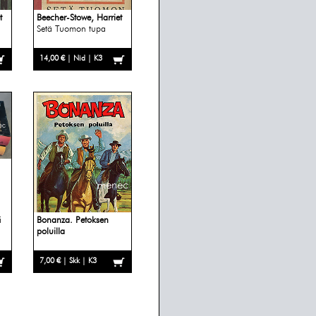
t
Beecher-Stowe, Harriet
Setä Tuomon tupa
14,00 € | Nid | K3
i
Bonanza. Petoksen
poluilla
7,00 € | Skk | K3