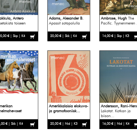
akkula, Antero
Adams, Alexander B.
Ambrose, Hugh
The
setakista toiseen
Apassit sotapolulla
Pacific. Tyynenmeren .
5,00 € | Skp | K4
20,00 € | Skk | K4
14,00 € | Skp | K3
merikan
Amerikkalaisia elokuva-
Andersson, Rani-Henr
nelmahevoset
ja gramofooniisk...
Lakotat. Kotkan ja
biison...
,00 € | Skk | K4
20,00 € | Nid | K3
16,00 € | Nid | K4