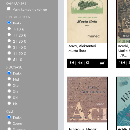
KAMPANJAT
Vain kampanjakohteet
HINTALUOKKA
Kaikki
1-10 €
11-20 €
21-30 €
Aava, Aleksanteri
Acerbi,
31-40 €
Musta lintu
Matka h
41-50 €
179...
51- €
5 € | Nid | K3
18 € | 
SIDOSASU
Kaikki
Nid
Skp
Skk
Sid
Ns
KIELI
Kaikki
Suomi
Achrenius, Henrik
Achté, 
Svenska