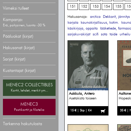
151
152
153
154
155
15
Viimeksi tulleet
Hakusanoja:
arctica
Dekkarit, jännitys
Kampanja:
karjala
kaunokirjallisuus, kotim.
kaunok
Erä, pohjoinen, luonto -30 %
käsikirjoja, oppaita
lääketiede, farmasi
sarjakuvakirjat
scifi
sota
taide
urheilu
Pääluokat (kirjat)
Hakusanat (kirjat)
Sarjat (kirjat)
Kustantajat (kirjat)
MENEC2 COLLECTIBLES
Kortit, lehdet, merkit ym...
Aakkula, Antero
Aaltone
Asetakista toiseen
Hopeake
MENEC3
Postikortit ja filatelia
15 € | Skp | K4
35 € | 
Tarkenna hakutulosta