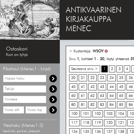
ANTIKVAARINEN
KIRJAKAUPPA
MENEC
Ostoskori
> Kustantaja:
WSOY
Kori on tyhjä
Sivu
1
, kohteet
1
-
20
, löytyi yhteensä
3
Pikahaut (Menec1 - kirjat)
Seuraava sivu >
1
2
3
4
Vapaa
20
21
22
23
24
25
26
haku
40
41
42
43
44
45
46
Hae
tekijää
60
61
62
63
64
65
66
Hae
nimekettä
80
81
82
83
84
85
86
Hae
Hae
vähimmäisvuosi
enimmäisvuosi
100
101
102
103
104
10
117
118
119
120
121
12
Yleishaku (Menec1-3)
henkilöt, paikat, yhteisöt
134
135
136
137
138
13