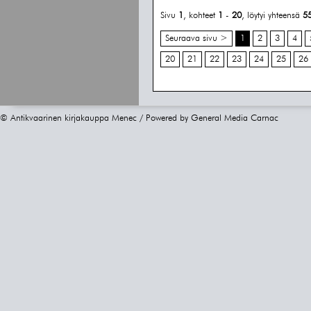
Sivu
1
, kohteet
1
-
20
, löytyi yhteensä
5
Seuraava sivu >
1
2
3
4
20
21
22
23
24
25
26
© Antikvaarinen kirjakauppa Menec / Powered by
General Media Carnac