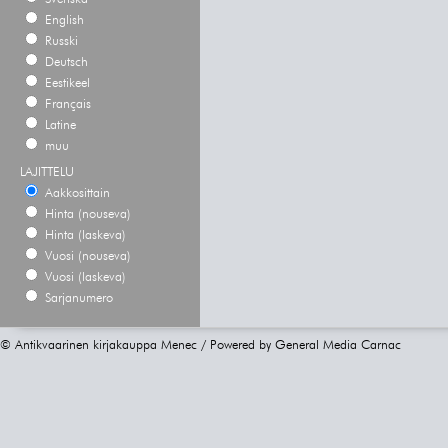
English
Russki
Deutsch
Eestikeel
Français
Latine
muu
LAJITTELU
Aakkosittain
Hinta (nouseva)
Hinta (laskeva)
Vuosi (nouseva)
Vuosi (laskeva)
Sarjanumero
© Antikvaarinen kirjakauppa Menec / Powered by
General Media Carnac