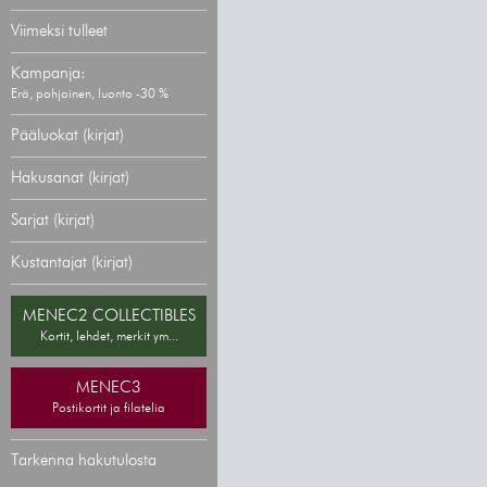
Viimeksi tulleet
Kampanja:
Erä, pohjoinen, luonto -30 %
Pääluokat (kirjat)
Hakusanat (kirjat)
Sarjat (kirjat)
Kustantajat (kirjat)
MENEC2 COLLECTIBLES
Kortit, lehdet, merkit ym...
MENEC3
Postikortit ja filatelia
Tarkenna hakutulosta