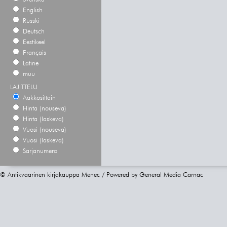
English
Russki
Deutsch
Eestikeel
Français
Latine
muu
LAJITTELU
Aakkosittain
Hinta (nouseva)
Hinta (laskeva)
Vuosi (nouseva)
Vuosi (laskeva)
Sarjanumero
© Antikvaarinen kirjakauppa Menec / Powered by
General Media Carnac