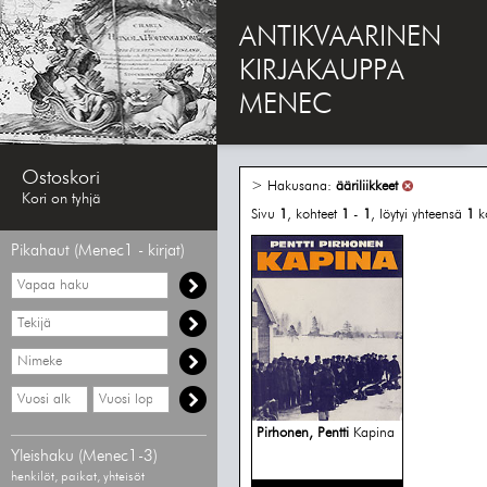
ANTIKVAARINEN
KIRJAKAUPPA
MENEC
Ostoskori
> Hakusana:
ääriliikkeet
Kori on tyhjä
Sivu
1
, kohteet
1
-
1
, löytyi yhteensä
1
k
Pikahaut (Menec1 - kirjat)
Vapaa
haku
Hae
tekijää
Hae
nimekettä
Hae
Hae
vähimmäisvuosi
enimmäisvuosi
Pirhonen, Pentti
Kapina
Yleishaku (Menec1-3)
henkilöt, paikat, yhteisöt