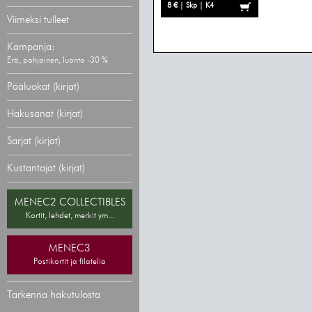
8 € | Skp | K4
Viimeksi tulleet
Kampanja:
Erä, pohjoinen, luonto -30 %
Pääluokat (kirjat)
Hakusanat (kirjat)
Sarjat (kirjat)
Kustantajat (kirjat)
MENEC2 COLLECTIBLES
Kortit, lehdet, merkit ym...
MENEC3
Postikortit ja filatelia
Tarkenna hakutulosta