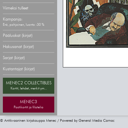
Viimeksi tulleet
Kampanja:
Erä, pohjoinen, luonto -30 %
Pääluokat (kirjat)
Hakusanat (kirjat)
Sarjat (kirjat)
Kustantajat (kirjat)
MENEC2 COLLECTIBLES
Kortit, lehdet, merkit ym...
MENEC3
Postikortit ja filatelia
© Antikvaarinen kirjakauppa Menec / Powered by
General Media Carnac