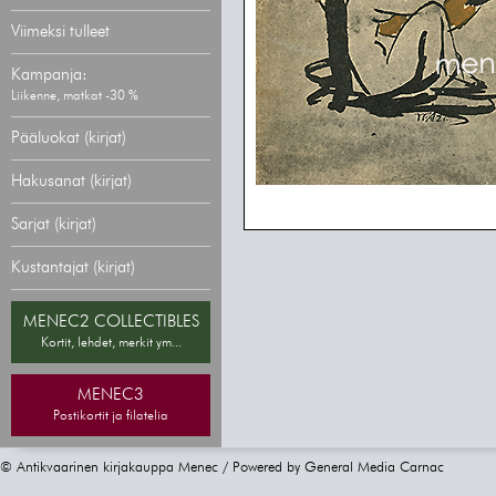
Viimeksi tulleet
Kampanja:
Liikenne, matkat -30 %
Pääluokat (kirjat)
Hakusanat (kirjat)
Sarjat (kirjat)
Kustantajat (kirjat)
MENEC2 COLLECTIBLES
Kortit, lehdet, merkit ym...
MENEC3
Postikortit ja filatelia
© Antikvaarinen kirjakauppa Menec / Powered by
General Media Carnac