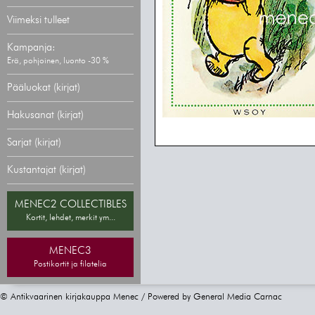
Viimeksi tulleet
Kampanja:
Erä, pohjoinen, luonto -30 %
Pääluokat (kirjat)
Hakusanat (kirjat)
Sarjat (kirjat)
Kustantajat (kirjat)
MENEC2 COLLECTIBLES
Kortit, lehdet, merkit ym...
MENEC3
Postikortit ja filatelia
© Antikvaarinen kirjakauppa Menec / Powered by
General Media Carnac