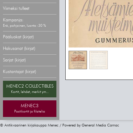
Viimeksi tulleet
Kampanja:
Erä, pohjoinen, luonto -30 %
Pääluokat (kirjat)
Hakusanat (kirjat)
Sarjat (kirjat)
Kustantajat (kirjat)
MENEC2 COLLECTIBLES
Kortit, lehdet, merkit ym...
MENEC3
Postikortit ja filatelia
© Antikvaarinen kirjakauppa Menec / Powered by
General Media Carnac