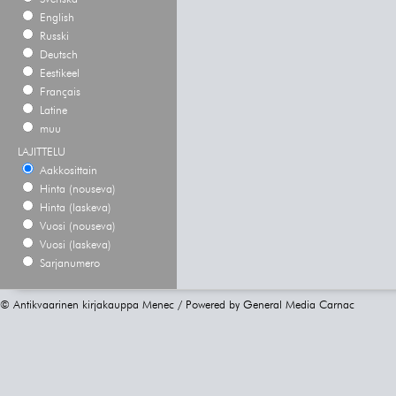
English
Russki
Deutsch
Eestikeel
Français
Latine
muu
LAJITTELU
Aakkosittain
Hinta (nouseva)
Hinta (laskeva)
Vuosi (nouseva)
Vuosi (laskeva)
Sarjanumero
© Antikvaarinen kirjakauppa Menec / Powered by
General Media Carnac