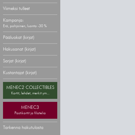
Viimeksi tulleet
Kampanja:
Erä, pohjoinen, luonto -30 %
Pääluokat (kirjat)
Hakusanat (kirjat)
Sarjat (kirjat)
Kustantajat (kirjat)
MENEC2 COLLECTIBLES
Kortit, lehdet, merkit ym...
MENEC3
Postikortit ja filatelia
Tarkenna hakutulosta