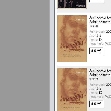
Anttila-Markk
Salakirjoitus
196138
Painovuosi:
200
Asu:
Skp
Kunto:
K4
Kustantaja:
WS
8 €
Anttila-Markk
Salakirjoitus
212476
Painovuosi:
200
Asu:
Skp
Kunto:
K3
Kustantaja:
WS
6 €