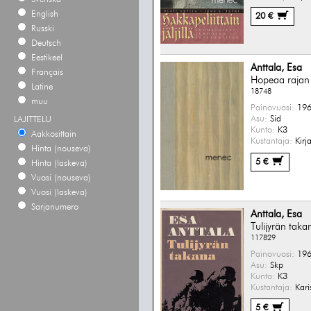
English
20 €
Russki
Deutsch
Eestikeel
Anttala, Esa
Français
Hopeaa rajan
Latine
18748
muu
Painovuosi:
196
Asu:
Sid
LAJITTELU
Kunto:
K3
Aakkosittain
Kustantaja:
Kirj
Hinta (nouseva)
5 €
Hinta (laskeva)
Vuosi (nouseva)
Vuosi (laskeva)
Sarjanumero
Anttala, Esa
Tulijyrän taka
117829
Painovuosi:
196
Asu:
Skp
Kunto:
K3
Kustantaja:
Kari
5 €