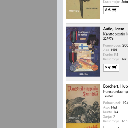
Kustantaja:
Sota
8 €
Autio, Lasse
Kenttäpostin
227976
Painovuosi:
200
Asu:
Nid
Kunto:
K4
Kustantaja:
Teki
9 €
Borchert, Hub
Panssarikamp
142841
Painovuosi:
194
Asu:
Nid
Kunto:
K4
Sarja:
7
Kustantaja:
Kari