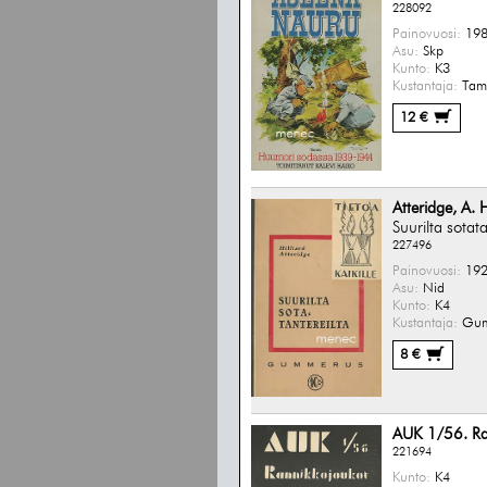
228092
Painovuosi:
198
Asu:
Skp
Kunto:
K3
Kustantaja:
Tam
12 €
Atteridge, A. H
Suurilta sotata
227496
Painovuosi:
192
Asu:
Nid
Kunto:
K4
Kustantaja:
Gum
8 €
AUK 1/56. Ran
221694
Kunto:
K4