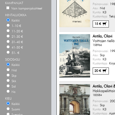
KAMPANJAT
Painovuosi:
198
Asu:
Nid
Vain kampanjakohteet
Kunto:
K3
HINTALUOKKA
Kustantaja:
Teki
Kaikki
15 €
1-10 €
11-20 €
Antila, Olavi
21-30 €
Voittojen tiel
31-40 €
158966
41-50 €
Painovuosi:
199
51- €
Asu:
Skp
Kunto:
K3
SIDOSASU
Kustantaja:
Kirja
Kaikki
Nid
20 €
Skp
Skk
Antila, Olavi &
Sid
Hakkapeliittain 
Ns
183584
KIELI
Painovuosi:
200
Kaikki
Asu:
Skp
Kunto:
K3
Suomi
Kustantaja:
Ajat
Svenska