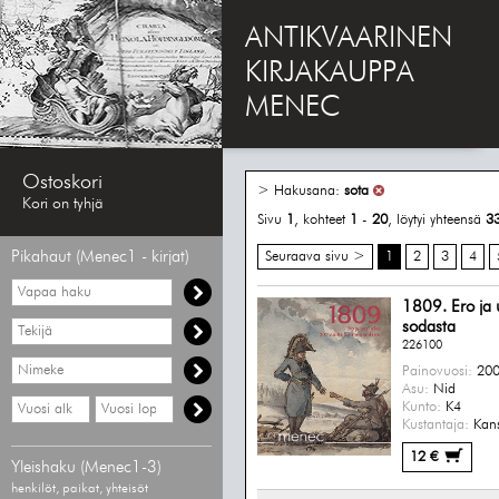
ANTIKVAARINEN
KIRJAKAUPPA
MENEC
Ostoskori
> Hakusana:
sota
Kori on tyhjä
Sivu
1
, kohteet
1
-
20
, löytyi yhteensä
3
Pikahaut (Menec1 - kirjat)
Seuraava sivu >
1
2
3
4
Vapaa
haku
1809. Ero ja 
Hae
sodasta
tekijää
226100
Hae
Painovuosi:
200
nimekettä
Asu:
Nid
Hae
Hae
Kunto:
K4
vähimmäisvuosi
enimmäisvuosi
Kustantaja:
Kans
12 €
Yleishaku (Menec1-3)
henkilöt, paikat, yhteisöt