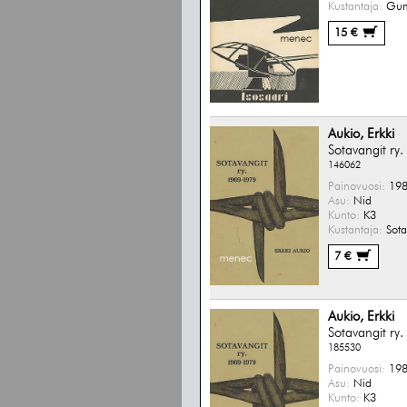
Kustantaja:
Gum
15 €
Aukio, Erkki
Sotavangit r
146062
Painovuosi:
198
Asu:
Nid
Kunto:
K3
Kustantaja:
Sota
7 €
Aukio, Erkki
Sotavangit r
185530
Painovuosi:
198
Asu:
Nid
Kunto:
K3