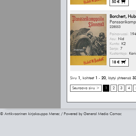
50 €
Borchert, Hub
Panssarikamp
228553
Painovuosi:
194
Asu:
Nid
Kunto:
K2
Sarja:
7
Kustantaja:
Kari
18 €
Sivu
1
, kohteet
1
-
20
, löytyi yhteensä
3
Seuraava sivu >
1
2
3
4
© Antikvaarinen kirjakauppa Menec / Powered by
General Media Carnac