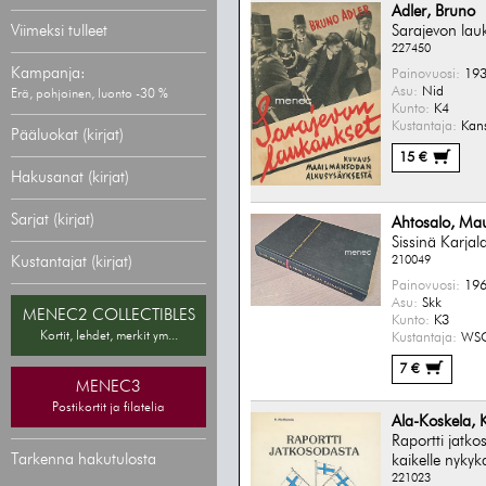
Adler, Bruno
Viimeksi tulleet
Sarajevon lau
227450
Kampanja:
Painovuosi:
193
Asu:
Nid
Erä, pohjoinen, luonto -30 %
Kunto:
K4
Kustantaja:
Kans
Pääluokat (kirjat)
15 €
Hakusanat (kirjat)
Sarjat (kirjat)
Ahtosalo, Mau
Sissinä Karjal
210049
Kustantajat (kirjat)
Painovuosi:
196
Asu:
Skk
MENEC2 COLLECTIBLES
Kunto:
K3
Kortit, lehdet, merkit ym...
Kustantaja:
WS
7 €
MENEC3
Postikortit ja filatelia
Ala-Koskela, 
Raportti jatkos
Tarkenna hakutulosta
kaikelle nykyk
221023