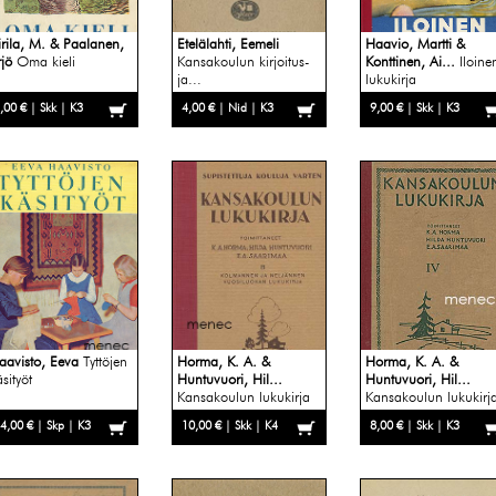
irila, M. & Paalanen,
Etelälahti, Eemeli
Haavio, Martti &
rjö
Oma kieli
Kansakoulun kirjoitus-
Konttinen, Ai...
Iloine
ja...
lukukirja
,00 € | Skk | K3
4,00 € | Nid | K3
9,00 € | Skk | K3
aavisto, Eeva
Tyttöjen
Horma, K. A. &
Horma, K. A. &
sityöt
Huntuvuori, Hil...
Huntuvuori, Hil...
Kansakoulun lukukirja
Kansakoulun lukukirj
IV
4,00 € | Skp | K3
10,00 € | Skk | K4
8,00 € | Skk | K3