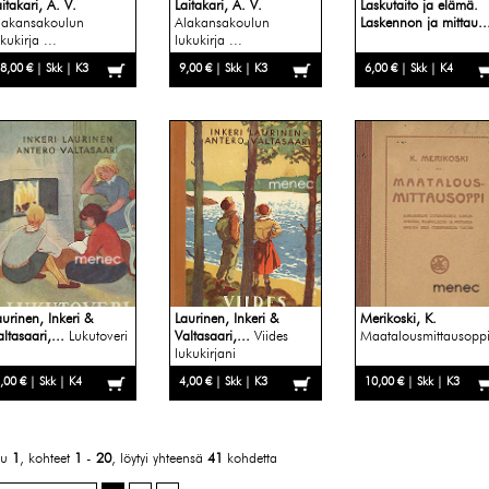
itakari, A. V.
Laitakari, A. V.
Laskutaito ja elämä.
lakansakoulun
Alakansakoulun
Laskennon ja mittau..
kukirja ...
lukukirja ...
8,00 € | Skk | K3
9,00 € | Skk | K3
6,00 € | Skk | K4
aurinen, Inkeri &
Laurinen, Inkeri &
Merikoski, K.
ltasaari,...
Lukutoveri
Valtasaari,...
Viides
Maatalousmittausopp
lukukirjani
,00 € | Skk | K4
4,00 € | Skk | K3
10,00 € | Skk | K3
vu
1
, kohteet
1
-
20
, löytyi yhteensä
41
kohdetta