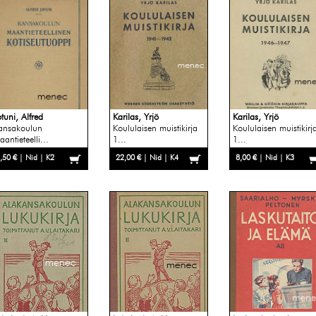
otuni, Alfred
Karilas, Yrjö
Karilas, Yrjö
ansakoulun
Koululaisen muistikirja
Koululaisen muistikirj
antieteelli...
1...
1...
,50 € | Nid | K2
22,00 € | Nid | K4
8,00 € | Nid | K3