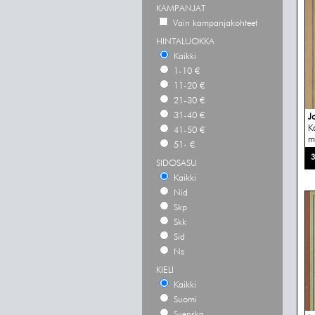
KAMPANJAT
Vain kampanjakohteet
HINTALUOKKA
Kaikki
1-10 €
11-20 €
21-30 €
31-40 €
J
K
41-50 €
ma
51- €
3
SIDOSASU
Kaikki
Nid
Skp
Skk
Sid
Ns
KIELI
Kaikki
Suomi
Svenska