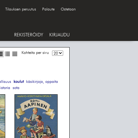
Tilauksen peruutus
Palaute
Ostetaan
REKISTERÖIDY
KIRJAUDU
Kohteita per sivu
allisuus
koulut
käsikirjoja, oppaita
istoria
sota