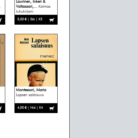
Laurinen, Inkeri &
.
Valtasaari,...
Kolmas
lukukirjani
5,00 € | Skk | K3
Montessori, Maria
i
Lapsen salaisuus
4,00 € | Nid | K4