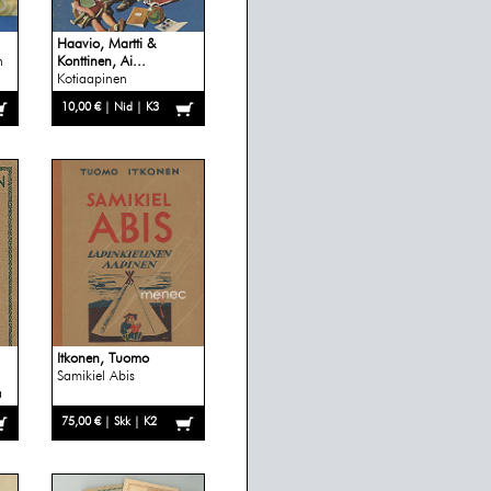
Haavio, Martti &
n
Konttinen, Ai...
Kotiaapinen
10,00 € | Nid | K3
Itkonen, Tuomo
Samikiel Abis
a
75,00 € | Skk | K2