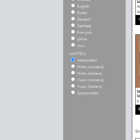
La
English
A
lu
Russki
Deutsch
1
Eestikeel
Français
Latine
muu
LAJITTELU
Aakkosittain
Hinta (nouseva)
Hinta (laskeva)
Vuosi (nouseva)
Vuosi (laskeva)
L
Sarjanumero
Va
II
5
Si