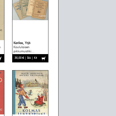
Karilas, Yrjö
a
Koululaisen
pikkumuistiki...
35,00 € | Skk | K4