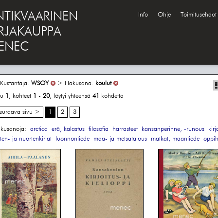
NTIKVAARINEN
Info
Ohje
Toimitusehdot
IRJAKAUPPA
ENEC
Kustantaja:
WSOY
> Hakusana:
koulut
vu
1
, kohteet
1
-
20
, löytyi yhteensä
41
kohdetta
euraava sivu >
1
2
3
kusanoja:
arctica
erä, kalastus
filosofia
harrasteet
kansanperinne, -runous
kirj
sten- ja nuortenkirjat
luonnontiede
maa- ja metsätalous
matkat, maantiede
oppih