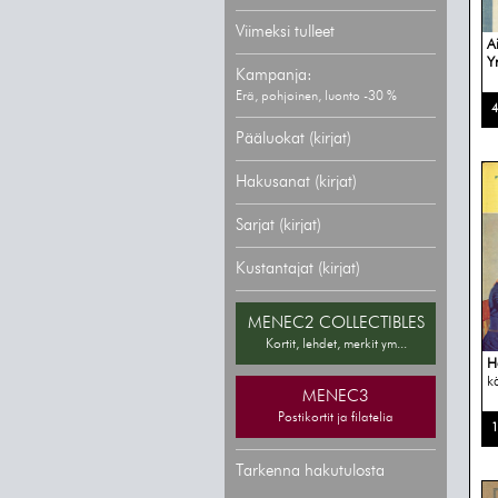
Viimeksi tulleet
A
Y
Kampanja:
Erä, pohjoinen, luonto -30 %
4
Pääluokat (kirjat)
Hakusanat (kirjat)
Sarjat (kirjat)
Kustantajat (kirjat)
MENEC2 COLLECTIBLES
Kortit, lehdet, merkit ym...
H
kä
MENEC3
Postikortit ja filatelia
1
Tarkenna hakutulosta