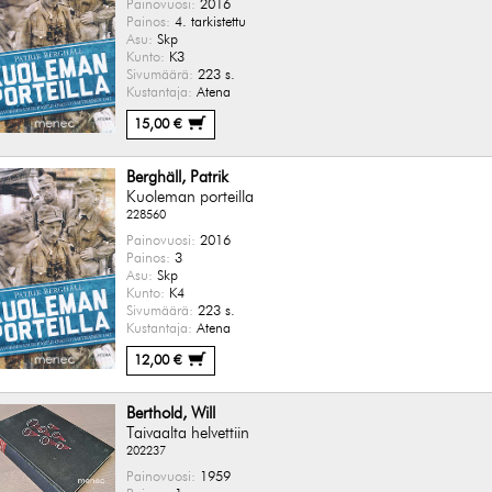
Painovuosi:
2016
Painos:
4. tarkistettu
Asu:
Skp
Kunto:
K3
Sivumäärä:
223 s.
Kustantaja:
Atena
15,00 €
Berghäll, Patrik
Kuoleman porteilla
228560
Painovuosi:
2016
Painos:
3
Asu:
Skp
Kunto:
K4
Sivumäärä:
223 s.
Kustantaja:
Atena
12,00 €
Berthold, Will
Taivaalta helvettiin
202237
Painovuosi:
1959