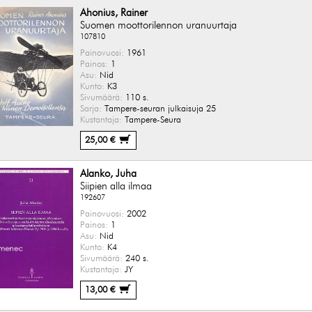
Ahonius, Rainer
Suomen moottorilennon uranuurtaja
107810
Painovuosi:
1961
Painos:
1
Asu:
Nid
Kunto:
K3
Sivumäärä:
110 s.
Sarja:
Tampere-seuran julkaisuja 25
Kustantaja:
Tampere-Seura
25,00 €
Alanko, Juha
Siipien alla ilmaa
192607
Painovuosi:
2002
Painos:
1
Asu:
Nid
Kunto:
K4
Sivumäärä:
240 s.
Kustantaja:
JY
13,00 €