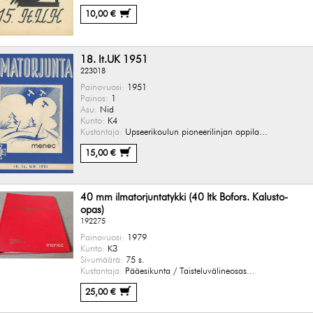
10,00 €
18. It.UK 1951
223018
Painovuosi:
1951
Painos:
1
Asu:
Nid
Kunto:
K4
Kustantaja:
Upseerikoulun pioneerilinjan oppila...
15,00 €
40 mm ilmatorjuntatykki (40 ltk Bofors. Kalusto-
opas)
192275
Painovuosi:
1979
Kunto:
K3
Sivumäärä:
75 s.
Kustantaja:
Pääesikunta / Taisteluvälineosas...
25,00 €