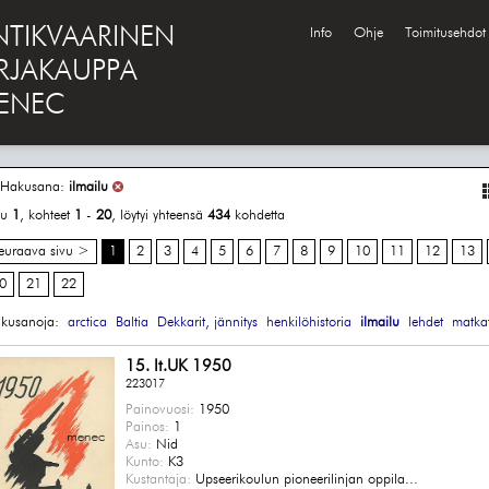
NTIKVAARINEN
Info
Ohje
Toimitusehdot
IRJAKAUPPA
ENEC
Hakusana:
ilmailu
vu
1
, kohteet
1
-
20
, löytyi yhteensä
434
kohdetta
euraava sivu >
1
2
3
4
5
6
7
8
9
10
11
12
13
0
21
22
kusanoja:
arctica
Baltia
Dekkarit, jännitys
henkilöhistoria
ilmailu
lehdet
matka
15. It.UK 1950
223017
Painovuosi:
1950
Painos:
1
Asu:
Nid
Kunto:
K3
Kustantaja:
Upseerikoulun pioneerilinjan oppila...