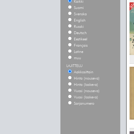
Kaikki
Suomi
Svenska
English
Russki
Deutsch
Eestikeel
Français
Latine
muu
LAJITTELU
Aakkosittain
Hinta (nouseva)
Hinta (laskeva)
Vuosi (nouseva)
Vuosi (laskeva)
Sarjanumero