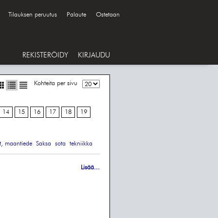
Tilauksen peruutus
Palaute
Ostetaan
REKISTERÖIDY
KIRJAUDU
Kohteita per sivu
14
15
16
17
18
19
t, maantiede
Saksa
sota
tekniikka
Lisää...