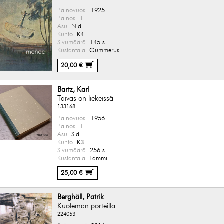
Painovuosi:
1925
Painos:
1
Asu:
Nid
Kunto:
K4
Sivumäärä:
145 s.
Kustantaja:
Gummerus
20,00 €
Bartz, Karl
Taivas on liekeissä
133168
Painovuosi:
1956
Painos:
1
Asu:
Sid
Kunto:
K3
Sivumäärä:
256 s.
Kustantaja:
Tammi
25,00 €
Berghäll, Patrik
Kuoleman porteilla
224053