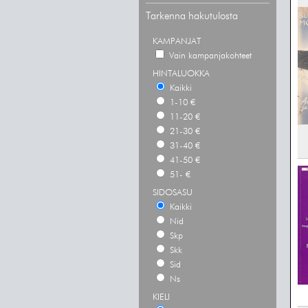
Tarkenna hakutulosta
KAMPANJAT
Vain kampanjakohteet
HINTALUOKKA
Kaikki
1-10 €
11-20 €
21-30 €
31-40 €
41-50 €
51- €
SIDOSASU
Kaikki
Nid
Skp
Skk
Sid
Ns
KIELI