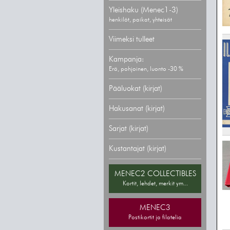
Yleishaku (Menec1-3)
henkilöt, paikat, yhteisöt
Viimeksi tulleet
Kampanja:
Erä, pohjoinen, luonto -30 %
Pääluokat (kirjat)
Hakusanat (kirjat)
Sarjat (kirjat)
Kustantajat (kirjat)
MENEC2 COLLECTIBLES
Kortit, lehdet, merkit ym...
MENEC3
Postikortit ja filatelia