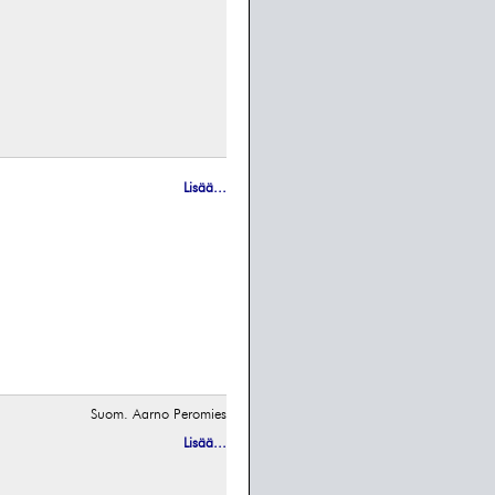
Lisää...
Suom. Aarno Peromies
Lisää...