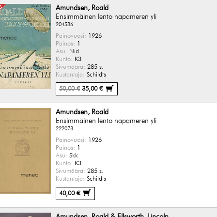
Amundsen, Roald
Ensimmäinen lento napameren yli
204586
Painovuosi:
1926
Painos:
1
Asu:
Nid
Kunto:
K3
Sivumäärä:
285 s.
Kustantaja:
Schildts
50,00 €
35,00 €
Amundsen, Roald
Ensimmäinen lento napameren yli
222078
Painovuosi:
1926
Painos:
1
Asu:
Skk
Kunto:
K3
Sivumäärä:
285 s.
Kustantaja:
Schildts
40,00 €
Amundsen, Roald & Ellsworth, Lincoln