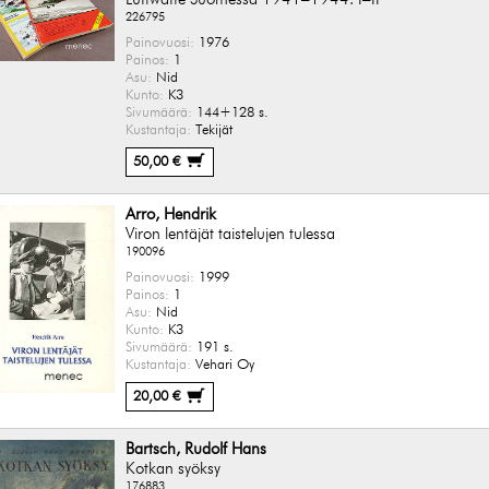
226795
Painovuosi:
1976
Painos:
1
Asu:
Nid
Kunto:
K3
Sivumäärä:
144+128 s.
Kustantaja:
Tekijät
50,00 €
Arro, Hendrik
Viron lentäjät taistelujen tulessa
190096
Painovuosi:
1999
Painos:
1
Asu:
Nid
Kunto:
K3
Sivumäärä:
191 s.
Kustantaja:
Vehari Oy
20,00 €
Bartsch, Rudolf Hans
Kotkan syöksy
176883