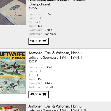
Över polhavet
216584
Painovuosi:
1926
Painos:
1
Asu:
Skk
Kunto:
K3
Sivumäärä:
278 s.
Kustantaja:
Bonniers
20,00 €
Anttonen, Ossi & Valtonen, Hannu
Luftwaffe Suomessa 1941–1944. I
220331
Painovuosi:
1976
Painos:
1
Asu:
Nid
Kunto:
K4
Sivumäärä:
144 s.
Kustantaja:
Tekijät
40,00 €
Anttonen, Ossi & Valtonen, Hannu
Luftwaffe Suomessa 1941–1944. I–II