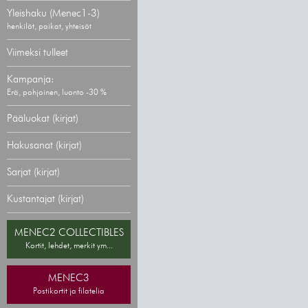
Yleishaku (Menec1-3)
henkilöt, paikat, yhteisöt
Viimeksi tulleet
Kampanja:
Erä, pohjoinen, luonto -30 %
Pääluokat (kirjat)
Hakusanat (kirjat)
Sarjat (kirjat)
Kustantajat (kirjat)
MENEC2 COLLECTIBLES
Kortit, lehdet, merkit ym...
MENEC3
Postikortit ja filatelia