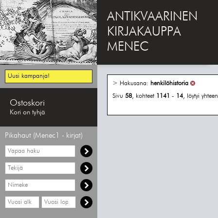
ANTIKVAARINEN
KIRJAKAUPPA
MENEC
Uusi kampanja!
> Hakusana:
henkilöhistoria
Sivu
58
, kohteet
1141
-
14
, löytyi yhte
Ostoskori
Kori on tyhjä
Pikahaut (Menec1 - kirjat)
Vapaa
haku
Hae
tekijää
Hae
nimekettä
Hae
Hae
vähimmäisvuosi
enimmäisvuosi