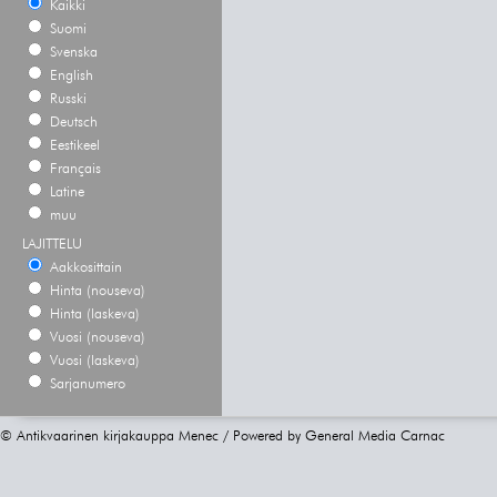
Kaikki
Suomi
Svenska
English
Russki
Deutsch
Eestikeel
Français
Latine
muu
LAJITTELU
Aakkosittain
Hinta (nouseva)
Hinta (laskeva)
Vuosi (nouseva)
Vuosi (laskeva)
Sarjanumero
© Antikvaarinen kirjakauppa Menec / Powered by
General Media Carnac