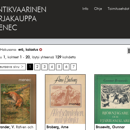
NTIKVAARINEN
Info
Ohje
Toimitusehdot
IRJAKAUPPA
ENEC
Hakusana:
erä, kalastus
vu
1
, kohteet
1
-
20
, löytyi yhteensä
129
kohdetta
euraava sivu >
1
2
3
4
5
6
7
rander, V.
Räfven och
Broberg, Arne
Brusewitz, Gunnar