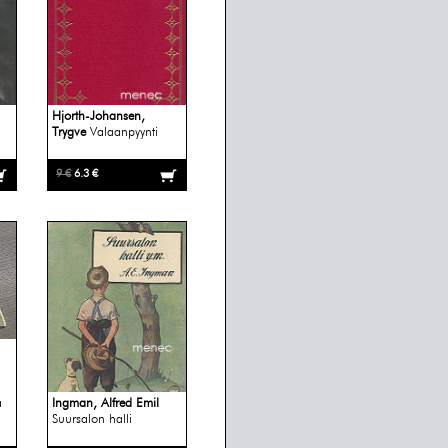
n
Hjorth-Johansen,
Trygve
Valaanpyynti
9 €
6.3 €
a
Ingman, Alfred Emil
Suursalon halli