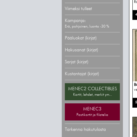
R
Viimeksi tulleet
4
Kampanja:
Erä, pohjoinen, luonto -30 %
Pääluokat (kirjat)
Hakusanat (kirjat)
Sarjat (kirjat)
Kustantajat (kirjat)
B
MENEC2 COLLECTIBLES
ve
Kortit, lehdet, merkit ym...
5
MENEC3
Postikortit ja filatelia
Tarkenna hakutulosta