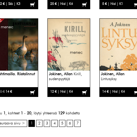
2 € | Skk | K3
25 € | Nid | K4
5 € | Nid | K1
htimailla. Riistalinnut
Jokinen, Allan
Kirill,
Jokinen, Allan
sudenpyytäjä
Lintusyksy
0 €
14 €
12 € | Nid | K4
14 € | Nid | K4
vu
1
, kohteet
1
-
20
, löytyi yhteensä
129
kohdetta
euraava sivu >
1
2
3
4
5
6
7