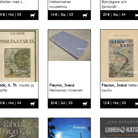
äfakten med s...
Metsämiehen
Bjönjägare och
muistelmia
fjärilsmål...
5 € | Nid | K3
16 € | Skp | K3
20 € | Skp | K4
öök, A. Th.
Mailta ja
Fleuron, Svend
Fleuron, Svend
Vetten
siltä
Heimonsa viimeinen
kauhu
0 € | Nid | K4
20 € | Sid | K3
12 € | Nid | K3