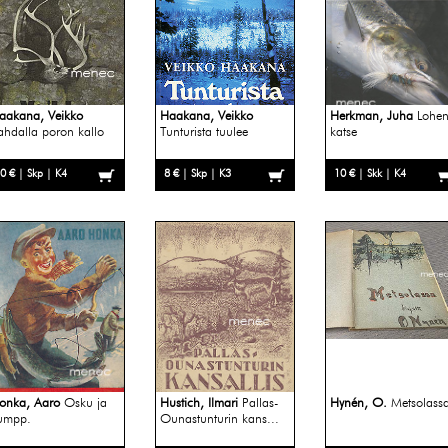
aakana, Veikko
Haakana, Veikko
Herkman, Juha
Lohe
ahdalla poron kallo
Tunturista tuulee
katse
0 € | Skp | K4
8 € | Skp | K3
10 € | Skk | K4
onka, Aaro
Osku ja
Hustich, Ilmari
Pallas-
Hynén, O.
Metsolass
umpp.
Ounastunturin kans...