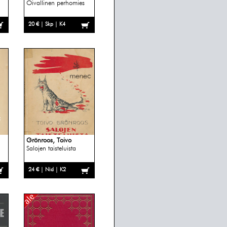
Oivallinen perhomies
20 € | Skp | K4
Grönroos, Toivo
Salojen taisteluista
24 € | Nid | K2