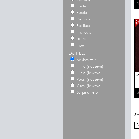
1
English
Russki
Deutsch
Eestikeel
Français
Latine
muu
LAJITTELU
Aakkosittain
Hinta (nouseva)
Hinta (laskeva)
Ja
Vuosi (nouseva)
Vuosi (laskeva)
Sarjanumero
2
Si
S