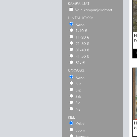
KAMPANJAT
Vain kampanjakohteet
HINTALUOKKA
Kaikki
1-10 €
H
11-20 €
P
21-30 €
31-40 €
1
41-50 €
51- €
SIDOSASU
Kaikki
Nid
Skp
Skk
Sid
Ns
KIELI
H
Kaikki
k
Suomi
Svenska