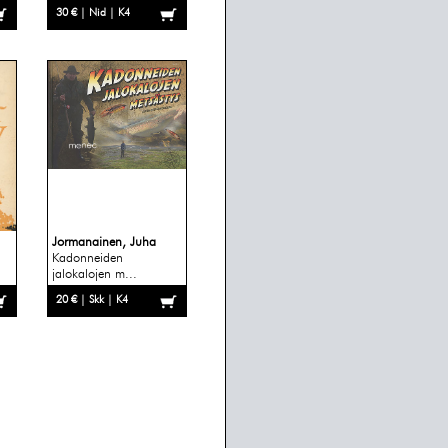
30 € | Nid | K4
Jormanainen, Juha
Kadonneiden
jalokalojen m...
20 € | Skk | K4