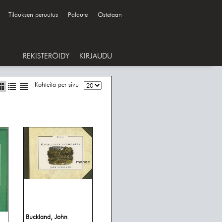
Tilauksen peruutus
Palaute
Ostetaan
REKISTERÖIDY
KIRJAUDU
Kohteita per sivu
Buckland, John