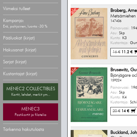
Viimeksi tulleet
Broberg, Arne
Metsämiehen 
Kampanja:
147406
Erä, pohjoinen, luonto -30 %
Painovuosi:
194
Asu:
Skp
Pääluokat (kirjat)
Kunto:
K3
Kustantaja:
Gum
Hakusanat (kirjat)
16 €
11.2 €
Sarjat (kirjat)
Brusewitz, G
Kustantajat (kirjat)
Bjönjägare och
159224
Painovuosi:
196
MENEC2 COLLECTIBLES
Asu:
Skp
Kortit, lehdet, merkit ym...
Kunto:
K4
Kustantaja:
Schi
MENEC3
20 €
14 €
Postikortit ja filatelia
Tarkenna hakutulosta
Buckland, Jo