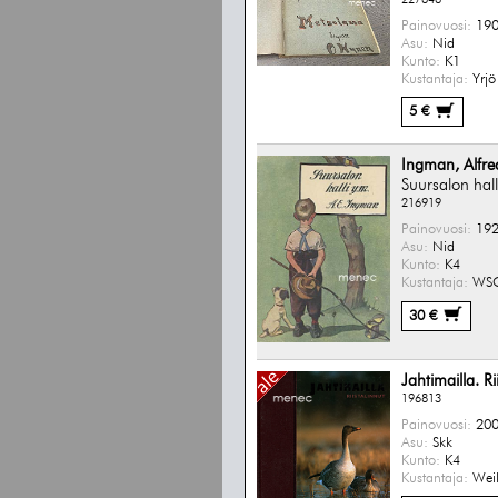
Painovuosi:
190
Asu:
Nid
Kunto:
K1
Kustantaja:
Yrjö
5 €
Ingman, Alfre
Suursalon hall
216919
Painovuosi:
192
Asu:
Nid
Kunto:
K4
Kustantaja:
WS
30 €
Jahtimailla. Ri
196813
Painovuosi:
200
Asu:
Skk
Kunto:
K4
Kustantaja:
Weil