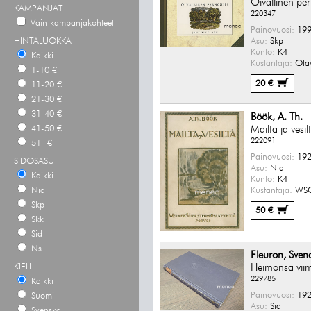
Oivallinen pe
KAMPANJAT
220347
Vain kampanjakohteet
Painovuosi:
199
Asu:
Skp
HINTALUOKKA
Kunto:
K4
Kaikki
Kustantaja:
Ota
1-10 €
20 €
11-20 €
21-30 €
31-40 €
Böök, A. Th.
Mailta ja vesil
41-50 €
222091
51- €
Painovuosi:
192
SIDOSASU
Asu:
Nid
Kaikki
Kunto:
K4
Kustantaja:
WS
Nid
Skp
50 €
Skk
Sid
Ns
Fleuron, Sven
Heimonsa vii
KIELI
229785
Kaikki
Painovuosi:
192
Suomi
Asu:
Sid
Svenska