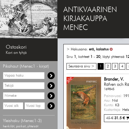
ANTIKVAARINEN
KIRJAKAUPPA
MENEC
Ostoskori
> Hakusana:
erä, kalastus
Kori on tyhjä
Sivu
1
, kohteet
1
-
20
, löytyi yhteensä
1
Pikahaut (Menec1 - kirjat)
Seuraava sivu >
1
2
3
4
Vapaa
haku
Brander, V.
Hae
Räfven och Rä
tekijää
169845
Hae
Painovuosi:
191
nimekettä
Asu:
Nid
Hae
Hae
Kunto:
K3
vähimmäisvuosi
enimmäisvuosi
Kustantaja:
Helsi
45 €
31.5 €
Yleishaku (Menec1-3)
henkilöt, paikat, yhteisöt