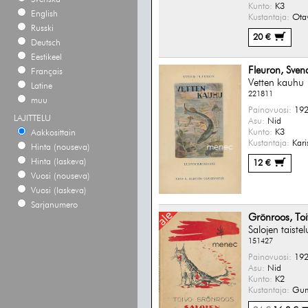
Kunto:
K3
English
Kustantaja:
Ota
Russki
20 €
Deutsch
Eestikeel
Fleuron, Sven
Français
Vetten kauhu
Latine
221811
muu
Painovuosi:
192
LAJITTELU
Asu:
Nid
Kunto:
K3
Aakkosittain
Kustantaja:
Kari
Hinta (nouseva)
Hinta (laskeva)
12 €
Vuosi (nouseva)
Vuosi (laskeva)
Sarjanumero
Grönroos, Toi
Salojen taistel
151427
Painovuosi:
192
Asu:
Nid
Kunto:
K2
Kustantaja:
Gum