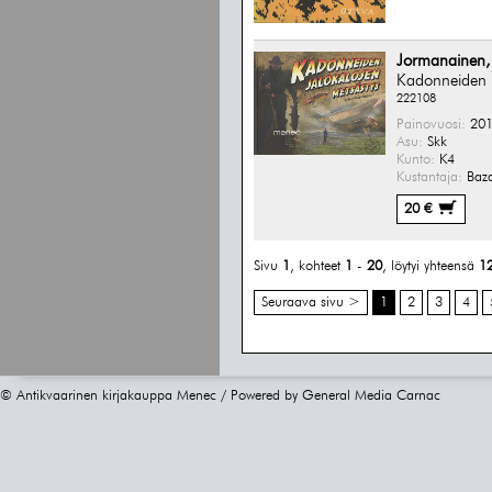
Jormanainen,
Kadonneiden j
222108
Painovuosi:
201
Asu:
Skk
Kunto:
K4
Kustantaja:
Baz
20 €
Sivu
1
, kohteet
1
-
20
, löytyi yhteensä
1
Seuraava sivu >
1
2
3
4
© Antikvaarinen kirjakauppa Menec / Powered by
General Media Carnac