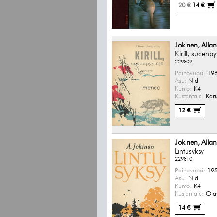
20 €
14 €
Jokinen, Allan
Kirill, sudenpy
229809
Painovuosi:
196
Asu:
Nid
Kunto:
K4
Kustantaja:
Kari
12 €
Jokinen, Allan
Lintusyksy
229810
Painovuosi:
195
Asu:
Nid
Kunto:
K4
Kustantaja:
Ota
14 €