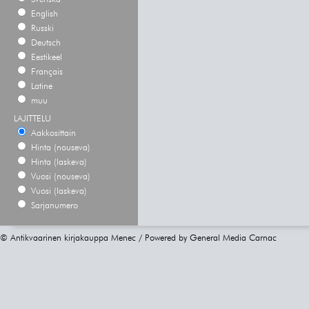
English
Russki
Deutsch
Eestikeel
Français
Latine
muu
LAJITTELU
Aakkosittain
Hinta (nouseva)
Hinta (laskeva)
Vuosi (nouseva)
Vuosi (laskeva)
Sarjanumero
© Antikvaarinen kirjakauppa Menec / Powered by
General Media Carnac