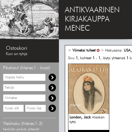
ANTIKVAARINEN
KIRJAKAUPPA
MENEC
Ostoskori
>
Viimeksi tulleet
> Hakusana:
USA,
Kori on tyhjä
Sivu
1
, kohteet
1
-
1
, löytyi yhteensä
1
k
Pikahaut (Menec1 - kirjat)
Vapaa
haku
Hae
tekijää
Hae
nimekettä
Hae
Hae
vähimmäisvuosi
enimmäisvuosi
London, Jack
Alaskan
tyttö
Yleishaku (Menec1-3)
henkilöt, paikat, yhteisöt