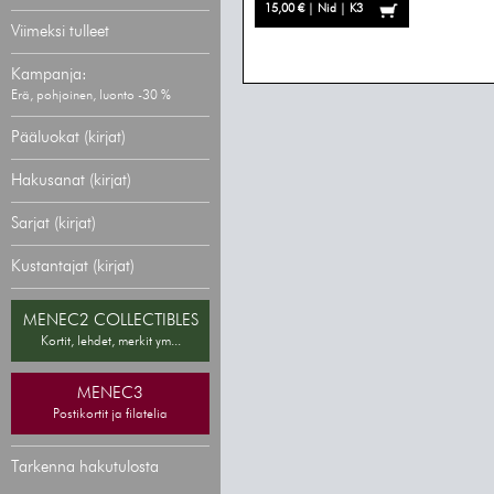
15,00 € | Nid | K3
Viimeksi tulleet
Kampanja:
Erä, pohjoinen, luonto -30 %
Pääluokat (kirjat)
Hakusanat (kirjat)
Sarjat (kirjat)
Kustantajat (kirjat)
MENEC2 COLLECTIBLES
Kortit, lehdet, merkit ym...
MENEC3
Postikortit ja filatelia
Tarkenna hakutulosta