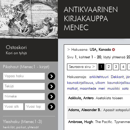
ANTIKVAARINEN
KIRJAKAUPPA
MENEC
Ostoskori
> Hakusana:
USA, Kanada
Kori on tyhjä
Sivu
1
, kohteet
1
-
20
, löytyi yhteensä
2
Pikahaut (Menec1 - kirjat)
Seuraava sivu >
1
2
3
4
Vapaa
Hakusanoja:
arkkitehtuuri
Dekkarit, jä
haku
kaunokirjallisuus, ulkom
kaunokirjallis
Hae
matkat, maantiede
meri
musiikki
sota
tekijää
Hae
Aakkula, Antero
: Asetakista toiseen
nimekettä
Hae
Hae
vähimmäisvuosi
enimmäisvuosi
Adams, Alexander B.
: Apassit sotapolul
Yleishaku (Menec1-3)
Ambrose, Hugh
: The Pacific. Tyynenmer
henkilöt, paikat, yhteisöt