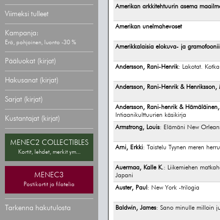
Amerikan arkkitehtuurin asema maailma
Viimeksi tulleet
Amerikan unelmahevoset
Kampanja:
Erä, pohjoinen, luonto -30 %
Amerikkalaisia elokuva- ja gramofoonii
Pääluokat (kirjat)
Andersson, Rani-Henrik
: Lakotat. Kotk
Hakusanat (kirjat)
Andersson, Rani-Henrik & Henriksson,
Sarjat (kirjat)
Andersson, Rani-henrik & Hämäläinen, 
Intiaanikulttuurien käsikirja
Kustantajat (kirjat)
Armstrong, Louis
: Elämäni New Orlean
MENEC2 COLLECTIBLES
Arni, Erkki
: Taistelu Tyynen meren her
Kortit, lehdet, merkit ym...
Auermaa, Kalle K.
: Liikemiehen matkah
MENEC3
Japani
Postikortit ja filatelia
Auster, Paul
: New York -trilogia
Tarkenna hakutulosta
Baldwin, James
: Sano minulle milloin j