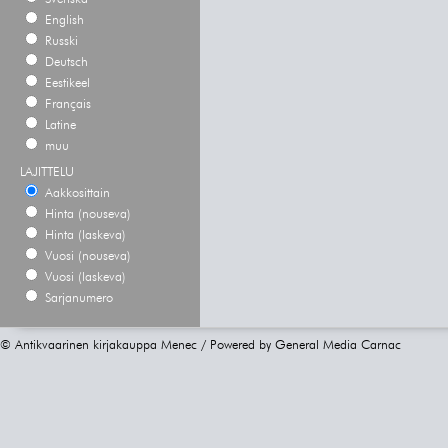
English
Russki
Deutsch
Eestikeel
Français
Latine
muu
LAJITTELU
Aakkosittain
Hinta (nouseva)
Hinta (laskeva)
Vuosi (nouseva)
Vuosi (laskeva)
Sarjanumero
© Antikvaarinen kirjakauppa Menec / Powered by
General Media Carnac