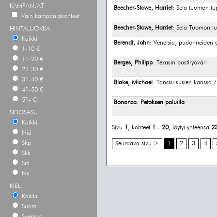
KAMPANJAT
Beecher-Stowe, Harriet
: Setä tuomon tu
Vain kampanjakohteet
Beecher-Stowe, Harriet
: Setä Tuomon t
HINTALUOKKA
Kaikki
Berendt, John
: Venetsia, pudonneiden 
1-10 €
11-20 €
Berges, Philipp
: Texasin postiryöväri
21-30 €
31-40 €
Blake, Michael
: Tanssii susien kanssa 
41-50 €
51- €
Bonanza. Petoksen poluilla
SIDOSASU
Kaikki
Sivu
1
, kohteet
1
-
20
, löytyi yhteensä
2
Nid
Skp
Seuraava sivu >
1
2
3
4
Skk
Sid
Ns
KIELI
Kaikki
Suomi
Svenska