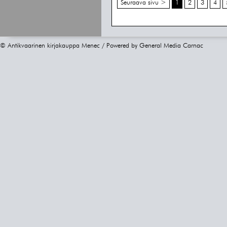
Seuraava sivu >
1
2
3
4
© Antikvaarinen kirjakauppa Menec / Powered by
General Media Carnac