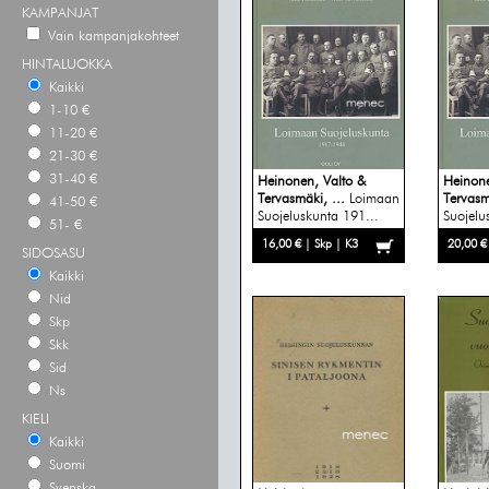
KAMPANJAT
Vain kampanjakohteet
HINTALUOKKA
Kaikki
1-10 €
11-20 €
21-30 €
31-40 €
Heinonen, Valto &
Heinone
Tervasmäki, ...
Loimaan
Tervasm
41-50 €
Suojeluskunta 191...
Suojelu
51- €
16,00 € | Skp | K3
20,00 €
SIDOSASU
Kaikki
Nid
Skp
Skk
Sid
Ns
KIELI
Kaikki
Suomi
Svenska