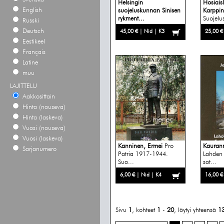
Helsingin
Hosiais
English
suojeluskunnan Sinisen
Karppin
rykment...
Suojel
Russki
vuosiky
Deutsch
45,00 € | Nid | K3
25,00 €
Eestikeel
Français
Latine
muu
LAJITTELU
Aakkosittain
Hinta (nouseva)
Hinta (laskeva)
Vuosi (nouseva)
Vuosi (laskeva)
Kanninen, Ermei
Pro
Kauran
Sarjanumero
Patria 1917-1944.
Lahden 
Suo...
sot...
6,00 € | Nid | K4
16,00 €
Sivu
1
, kohteet
1
-
20
, löytyi yhteensä
1