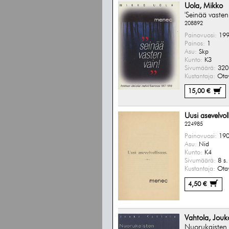
Uola, Mikko
'Seinää vasten
208892
Painovuosi:
199
Painos:
1
Asu:
Skp
Kunto:
K3
Sivumäärä:
320 
Kustantaja:
Ota
15,00 €
Uusi asevelvol
224985
Painovuosi:
190
Asu:
Nid
Kunto:
K4
Sivumäärä:
8 s.
Kustantaja:
Ota
4,50 €
Vahtola, Jouk
Nuorukaisten 