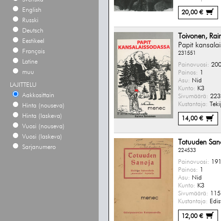
English
20,00 €
Russki
Deutsch
Toivonen, Ra
Eestikeel
Papit kansala
Français
231551
Latine
Painovuosi:
200
muu
Painos:
1
Asu:
Nid
LAJITTELU
Kunto:
K3
Aakkosittain
Sivumäärä:
223 
Kustantaja:
Teki
Hinta (nouseva)
Hinta (laskeva)
14,00 €
Vuosi (nouseva)
Vuosi (laskeva)
Totuuden San
Sarjanumero
224533
Painovuosi:
191
Painos:
1
Asu:
Nid
Kunto:
K3
Sivumäärä:
115 
Kustantaja:
Edis
12,00 €