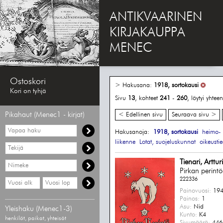
ANTIKVAARINEN
KIRJAKAUPPA
MENEC
Ostoskori
> Hakusana:
1918, sortokausi
Kori on tyhjä
Sivu
13
, kohteet
241
-
260
, löytyi yhte
Pikahaut (Menec1 - kirjat)
< Edellinen sivu
Seuraava sivu >
Vapaa
Hakusanoja:
1918, sortokausi
heimo- 
haku
liikenne
Lotat, suojeluskunnat
oikeusti
Hae
tekijää
Tienari, Artturi
Hae
nimekettä
Pirkan perintö
222336
Hae
Hae
vähimmäisvuosi
enimmäisvuosi
Painovuosi:
194
Painos:
1
Asu:
Nid
Yleishaku (Menec1-3)
Kunto:
K4
henkilöt, paikat, yhteisöt
Sivumäärä:
446 