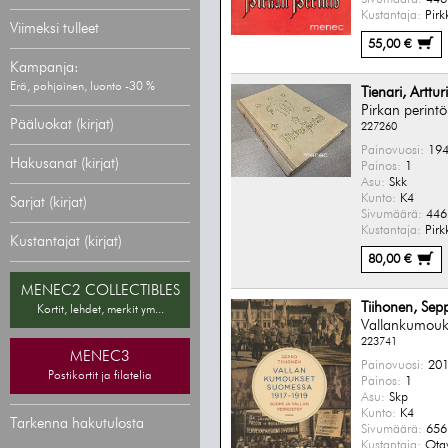
Kustantaja:
Pirk
Viimeksi tulleet
55,00 €
Kampanja:
Erä, pohjoinen, luonto -30 %
Tienari, Artturi
Pirkan perintö
Pääluokat (kirjat)
227260
Painovuosi:
194
Hakusanat (kirjat)
Painos:
1
Asu:
Skk
Kunto:
K4
Sarjat (kirjat)
Sivumäärä:
446 
Kustantaja:
Pirk
Kustantajat (kirjat)
80,00 €
MENEC2 COLLECTIBLES
Tiihonen, Sep
Kortit, lehdet, merkit ym...
Vallankumou
223741
MENEC3
Painovuosi:
201
Postikortit ja filatelia
Painos:
1
Asu:
Skp
Kunto:
K4
Tarkenna hakutulosta
Sivumäärä:
656 
Kustantaja:
Ota