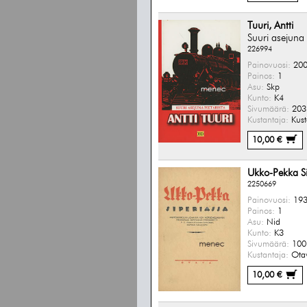
Tuuri, Antti
Suuri asejuna 
226994
Painovuosi:
200
Painos:
1
Asu:
Skp
Kunto:
K4
Sivumäärä:
203 
Kustantaja:
Kust
10,00 €
Ukko-Pekka Si
2250669
Painovuosi:
193
Painos:
1
Asu:
Nid
Kunto:
K3
Sivumäärä:
100 
Kustantaja:
Ota
10,00 €