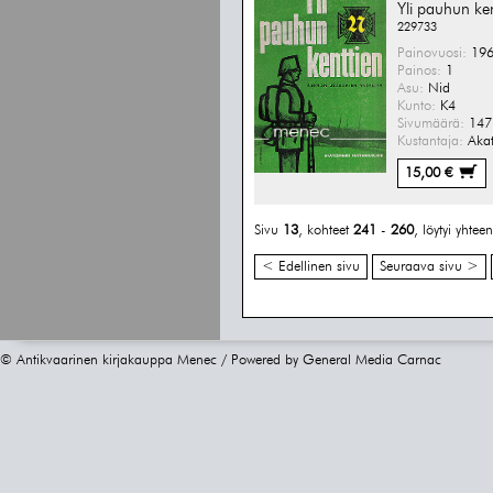
Yli pauhun ken
229733
Painovuosi:
196
Painos:
1
Asu:
Nid
Kunto:
K4
Sivumäärä:
147 
Kustantaja:
Akat
15,00 €
Sivu
13
, kohteet
241
-
260
, löytyi yhte
< Edellinen sivu
Seuraava sivu >
© Antikvaarinen kirjakauppa Menec / Powered by
General Media Carnac