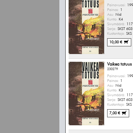
Painovuosi:
199
Painos:
1
Asu:
Nid
Kunto:
K4
Sivumäärä:
117 
Sarja:
SKST 603
Kustantaja:
SKS
10,00 €
Vaikea totuus
230279
Painovuosi:
199
Painos:
1
Asu:
Nid
Kunto:
K3
Sivumäärä:
117 
Sarja:
SKST 603
Kustantaja:
SKS
7,00 €