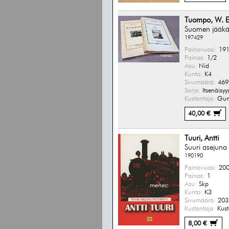
Tuompo, W. E
Suomen jääkäri
197429
Painovuosi:
191
Painos:
1/2
Asu:
Nid
Kunto:
K4
Sivumäärä:
469 
Sarja:
Itsenäisyys
Kustantaja:
Gum
40,00 €
Tuuri, Antti
Suuri asejuna 
190190
Painovuosi:
200
Painos:
1
Asu:
Skp
Kunto:
K3
Sivumäärä:
203 
Kustantaja:
Kust
8,00 €