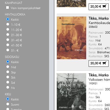
KAMPANJAT
20,00 €
Vain kampanjakohteet
HINTALUOKKA
Tikka, Marko
Kaikki
Kenttäoikeude
1-10 €
208602
11-20 €
Painovuosi:
200
21-30 €
Painos:
1
31-40 €
Asu:
Nid
Kunto:
K4
41-50 €
Sivumäärä:
471 
51- €
Sarja:
Bibliothec
Kustantaja:
SKS
SIDOSASU
Kaikki
20,00 €
Nid
Skp
Tikka, Marko
Skk
Valkoisen hä
Sid
193931
Ns
Painovuosi:
200
Painos:
1
KIELI
Asu:
Skk
Kaikki
Kunto:
K4
Suomi
Sivumäärä:
260 
Kustantaja:
SKS
Svenska