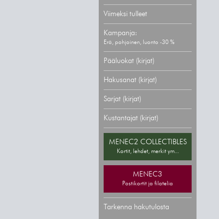
Viimeksi tulleet
Kampanja:
Erä, pohjoinen, luonto -30 %
Pääluokat (kirjat)
Hakusanat (kirjat)
Sarjat (kirjat)
Kustantajat (kirjat)
MENEC2 COLLECTIBLES
Kortit, lehdet, merkit ym...
MENEC3
Postikortit ja filatelia
Tarkenna hakutulosta