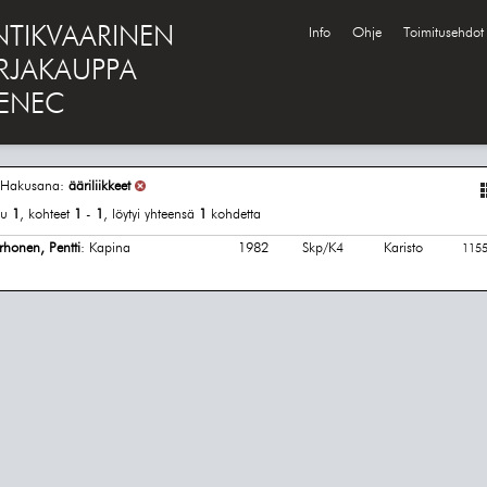
NTIKVAARINEN
Info
Ohje
Toimitusehdot
IRJAKAUPPA
ENEC
Hakusana:
ääriliikkeet
vu
1
, kohteet
1
-
1
, löytyi yhteensä
1
kohdetta
rhonen, Pentti
: Kapina
1982
Skp/K4
Karisto
115