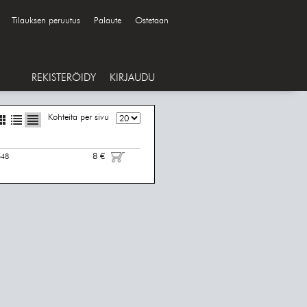
Tilauksen peruutus
Palaute
Ostetaan
REKISTERÖIDY
KIRJAUDU
Kohteita per sivu
8 €
548