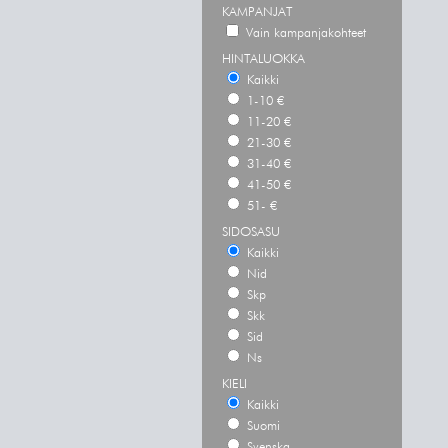
KAMPANJAT
Vain kampanjakohteet
HINTALUOKKA
Kaikki
1-10 €
11-20 €
21-30 €
31-40 €
41-50 €
51- €
SIDOSASU
Kaikki
Nid
Skp
Skk
Sid
Ns
KIELI
Kaikki
Suomi
Svenska