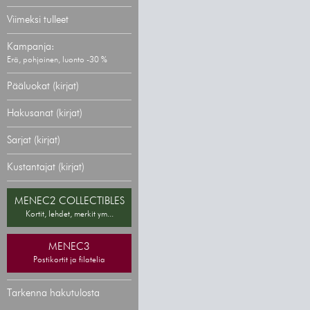
Viimeksi tulleet
Kampanja:
Erä, pohjoinen, luonto -30 %
Pääluokat (kirjat)
Hakusanat (kirjat)
Sarjat (kirjat)
Kustantajat (kirjat)
MENEC2 COLLECTIBLES
Kortit, lehdet, merkit ym...
MENEC3
Postikortit ja filatelia
Tarkenna hakutulosta