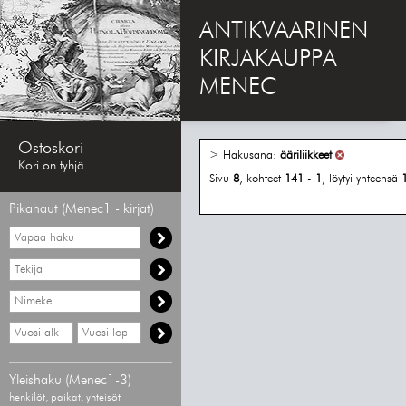
ANTIKVAARINEN
KIRJAKAUPPA
MENEC
Ostoskori
> Hakusana:
ääriliikkeet
Kori on tyhjä
Sivu
8
, kohteet
141
-
1
, löytyi yhteensä
Pikahaut (Menec1 - kirjat)
Vapaa
haku
Hae
tekijää
Hae
nimekettä
Hae
Hae
vähimmäisvuosi
enimmäisvuosi
Yleishaku (Menec1-3)
henkilöt, paikat, yhteisöt