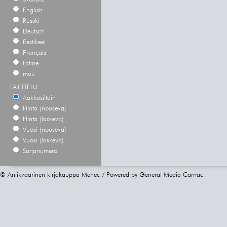
English
Russki
Deutsch
Eestikeel
Français
Latine
muu
LAJITTELU
Aakkosittain
Hinta (nouseva)
Hinta (laskeva)
Vuosi (nouseva)
Vuosi (laskeva)
Sarjanumero
© Antikvaarinen kirjakauppa Menec / Powered by
General Media Carnac