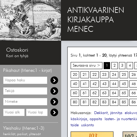
ANTIKVAARINEN
KIRJAKAUPPA
MENEC
Ostoskori
Sivu
1
, kohteet
1
-
20
, löytyi yhteensä
1
Kori on tyhjä
Seuraava sivu >
1
2
3
4
Pikahaut (Menec1 - kirjat)
20
21
22
23
24
25
26
Vapaa
haku
40
41
42
43
44
45
46
Hae
60
61
62
63
64
65
66
tekijää
Hae
80
81
82
83
84
85
86
nimekettä
Hae
Hae
Hakusanoja:
Dekkarit, jännitys
elokuv
vähimmäisvuosi
enimmäisvuosi
käsikirjoja, oppaita
lasten- ja nuortenkir
taide
uskonto
Yleishaku (Menec1-3)
henkilöt, paikat, yhteisöt