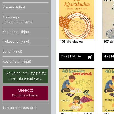
Viimeksi tulleet
Kampanja:
Liikenne, matkat -30 %
Pääluokat (kirjat)
Hakusanat (kirjat)
103 kitaralaulua
107 sätt
Sarjat (kirjat)
7.5 € | Nid | K4
4 € | N
Kustantajat (kirjat)
MENEC2 COLLECTIBLES
Kortit, lehdet, merkit ym...
MENEC3
Postikortit ja filatelia
Tarkenna hakutulosta