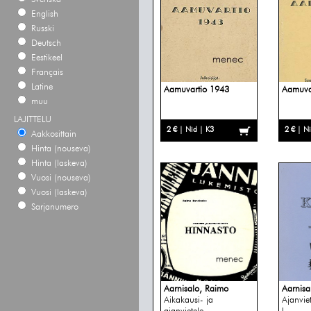
English
Russki
Deutsch
Eestikeel
Français
Latine
Aamuvartio 1943
Aamuva
muu
LAJITTELU
2 € | Nid | K3
2 € | N
Aakkosittain
Hinta (nouseva)
Hinta (laskeva)
Vuosi (nouseva)
Vuosi (laskeva)
Sarjanumero
Aarnisalo, Raimo
Aarnisa
Aikakausi- ja
Ajanviet