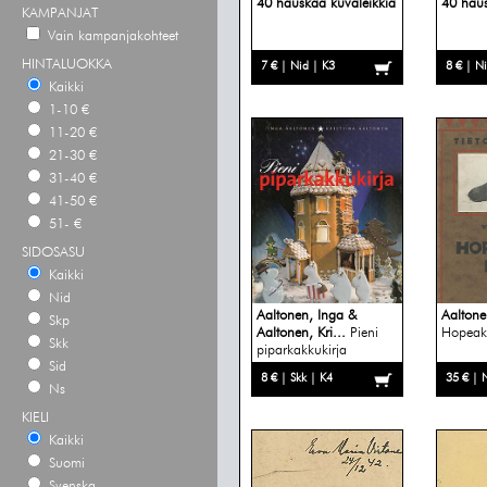
40 hauskaa kuvaleikkiä
40 haus
KAMPANJAT
Vain kampanjakohteet
HINTALUOKKA
7 € | Nid | K3
8 € | N
Kaikki
1-10 €
11-20 €
21-30 €
31-40 €
41-50 €
51- €
SIDOSASU
Kaikki
Nid
Aaltonen, Inga &
Aaltone
Skp
Aaltonen, Kri...
Pieni
Hopeake
Skk
piparkakkukirja
Sid
8 € | Skk | K4
35 € | 
Ns
KIELI
Kaikki
Suomi
Svenska