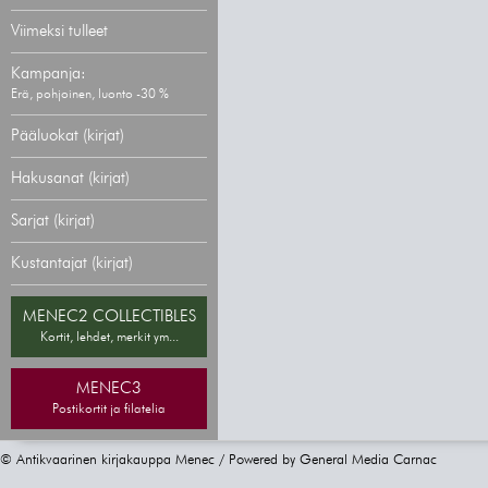
Viimeksi tulleet
Kampanja:
Erä, pohjoinen, luonto -30 %
Pääluokat (kirjat)
Hakusanat (kirjat)
Sarjat (kirjat)
Kustantajat (kirjat)
MENEC2 COLLECTIBLES
Kortit, lehdet, merkit ym...
MENEC3
Postikortit ja filatelia
© Antikvaarinen kirjakauppa Menec / Powered by
General Media Carnac