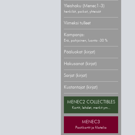
Yleishaku (Menec1-3)
henkilöt, paikat, yhteisöt
Viimeksi tulleet
Kampanja:
Erä, pohjoinen, luonto -30 %
Pääluokat (kirjat)
Hakusanat (kirjat)
Sarjat (kirjat)
Kustantajat (kirjat)
MENEC2 COLLECTIBLES
Kortit, lehdet, merkit ym...
MENEC3
Postikortit ja filatelia