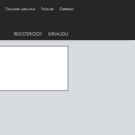
Tilauksen peruutus
Palaute
Ostetaan
REKISTERÖIDY
KIRJAUDU