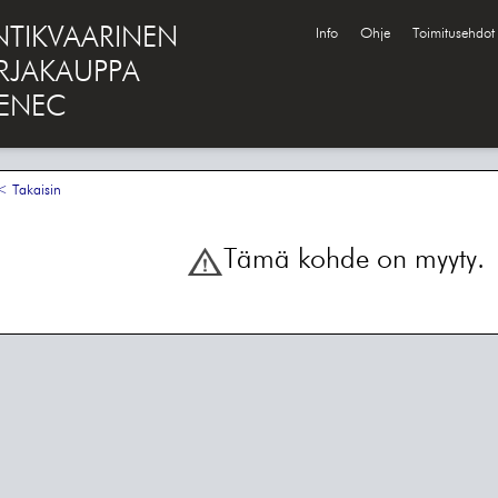
NTIKVAARINEN
Info
Ohje
Toimitusehdot
IRJAKAUPPA
ENEC
 Takaisin
Tämä kohde on myyty.