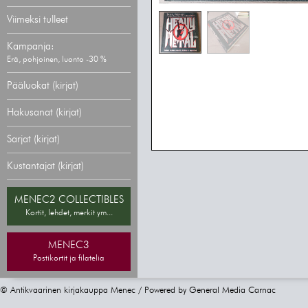
Viimeksi tulleet
Kampanja:
Erä, pohjoinen, luonto -30 %
Pääluokat (kirjat)
Hakusanat (kirjat)
Sarjat (kirjat)
Kustantajat (kirjat)
MENEC2 COLLECTIBLES
Kortit, lehdet, merkit ym...
MENEC3
Postikortit ja filatelia
© Antikvaarinen kirjakauppa Menec / Powered by
General Media Carnac