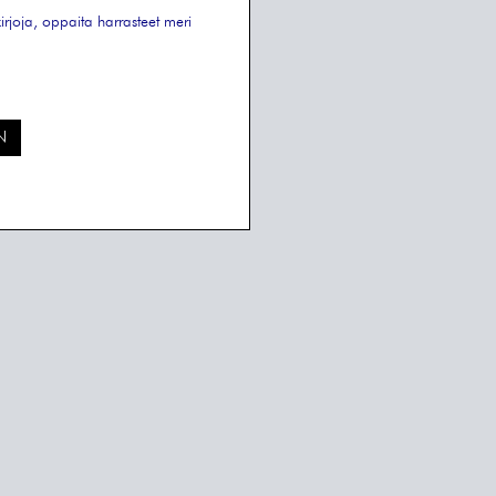
kirjoja, oppaita
harrasteet
meri
N