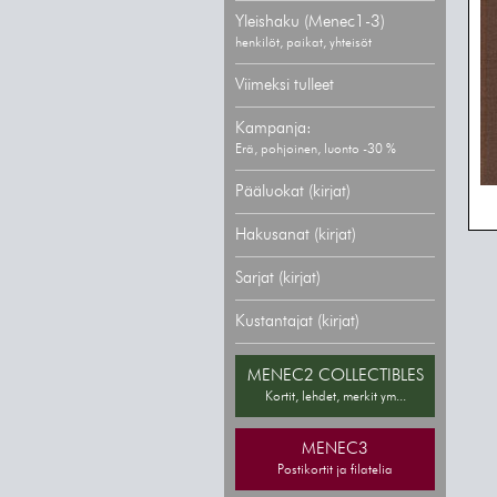
Yleishaku (Menec1-3)
henkilöt, paikat, yhteisöt
Viimeksi tulleet
Kampanja:
Erä, pohjoinen, luonto -30 %
Pääluokat (kirjat)
Hakusanat (kirjat)
Sarjat (kirjat)
Kustantajat (kirjat)
MENEC2 COLLECTIBLES
Kortit, lehdet, merkit ym...
MENEC3
Postikortit ja filatelia