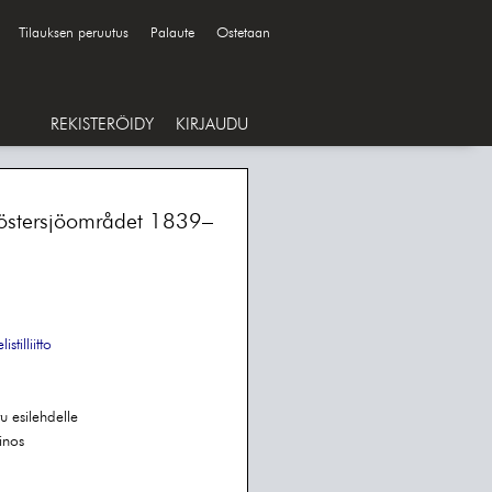
Tilauksen peruutus
Palaute
Ostetaan
REKISTERÖIDY
KIRJAUDU
 östersjöområdet 1839–
stilliitto
u esilehdelle
inos