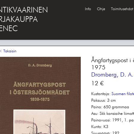
NTIKVAARINEN
Info
Ohje
Toimitusehdot
IRJAKAUPPA
ENEC
 Takaisin
Ångfartygspost i
1975
Dromberg, D. A.
12 €
Kustantaja:
Suomen filateli
Paksuus:
3 cm
Paino:
650 grammaa
Asu:
Skk kansiaihe liimatt
Painovuosi:
1991, 1. pa
Kunto:
K3
Sivumäärä:
192