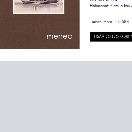
Hakusanat:
filatelia
käsi
Tuotenumero:
115588
LISÄÄ OSTOSKORII