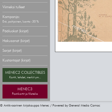
Viimeksi tulleet
Kampanja:
Erä, pohjoinen, luonto -30 %
Pääluokat (kirjat)
Hakusanat (kirjat)
Sarjat (kirjat)
Kustantajat (kirjat)
MENEC2 COLLECTIBLES
Kortit, lehdet, merkit ym...
MENEC3
Postikortit ja filatelia
© Antikvaarinen kirjakauppa Menec / Powered by
General Media Carnac