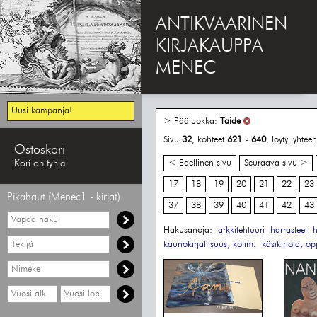
ANTIKVAARINEN
KIRJAKAUPPA
MENEC
Uusi kampanja!
> Pääluokka:
Taide
Sivu
32
, kohteet
621
-
640
, löytyi yhte
Ostoskori
Kori on tyhjä
< Edellinen sivu
Seuraava sivu >
17
18
19
20
21
22
23
Pikahaut (Menec1 - kirjat)
37
38
39
40
41
42
43
Vapaa
haku
Hakusanoja:
arkkitehtuuri
harrasteet
h
Hae
kaunokirjallisuus, kotim.
käsikirjoja, op
tekijää
Hae
nimekettä
Hae
Hae
vähimmäisvuosi
enimmäisvuosi