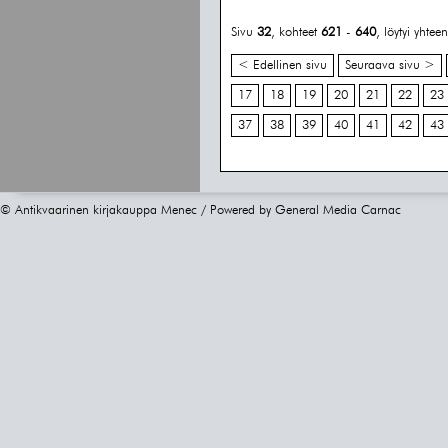
Sivu
32
, kohteet
621
-
640
, löytyi yhte
< Edellinen sivu
Seuraava sivu >
17
18
19
20
21
22
23
37
38
39
40
41
42
43
© Antikvaarinen kirjakauppa Menec / Powered by
General Media Carnac