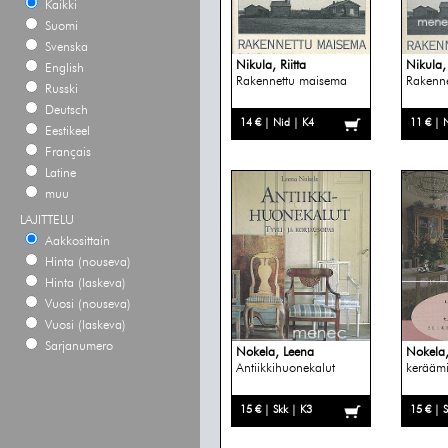
Kaikki
Suomi
Svenska
Nikula, Riitta
Nikula, 
English
Rakennettu maisema
Rakenn
Russki
Deutsch
14 € | Nid | K4
11 € | 
Eestikeel
Français
Latine
muu
LAJITTELU
Aakkosittain
Hinta (nouseva)
Hinta (laskeva)
Vuosi (nouseva)
Vuosi (laskeva)
Sarjanumero
Nokela, Leena
Nokela,
Antiikkihuonekalut
keräämi
15 € | Skk | K3
15 € | 