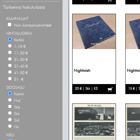
Tarkenna hakutulosta
KAMPANJAT
Vain kampanjakohteet
HINTALUOKKA
Kaikki
1-10 €
11-20 €
21-30 €
31-40 €
Nightwish
Nightwi
41-50 €
51- €
SIDOSASU
20 € | Skk | K3
15 € | 
Kaikki
Nid
Skp
Skk
Sid
Ns
KIELI