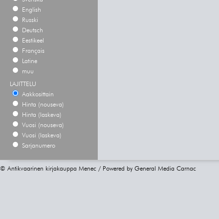
English
Russki
Deutsch
Eestikeel
Français
Latine
muu
LAJITTELU
Aakkosittain
Hinta (nouseva)
Hinta (laskeva)
Vuosi (nouseva)
Vuosi (laskeva)
Sarjanumero
© Antikvaarinen kirjakauppa Menec / Powered by
General Media Carnac