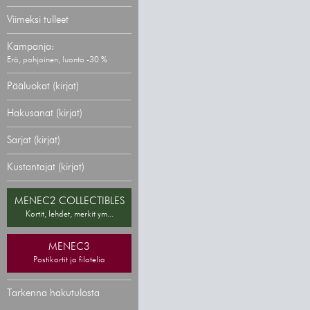
Viimeksi tulleet
Kampanja:
Erä, pohjoinen, luonto -30 %
Pääluokat (kirjat)
Hakusanat (kirjat)
Sarjat (kirjat)
Kustantajat (kirjat)
MENEC2 COLLECTIBLES
Kortit, lehdet, merkit ym...
MENEC3
Postikortit ja filatelia
Tarkenna hakutulosta