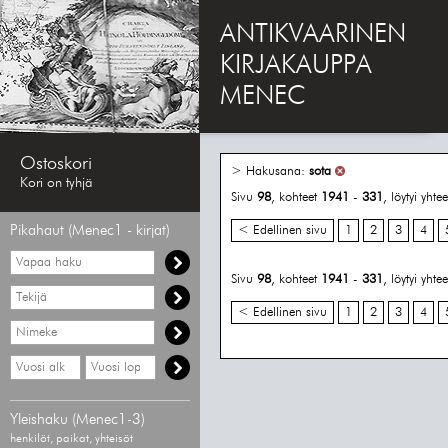
ANTIKVAARINEN
KIRJAKAUPPA
MENEC
Ostoskori
> Hakusana:
sota
Kori on tyhjä
Sivu
98
, kohteet
1941
-
331
, löytyi yht
Pikahaut (Menec1 - kirjat)
< Edellinen sivu
1
2
3
4
Vapaa
haku
Sivu
98
, kohteet
1941
-
331
, löytyi yht
Hae
tekijää
< Edellinen sivu
1
2
3
4
Hae
nimekettä
Hae
Hae
vähimmäisvuosi
enimmäisvuosi
Yleishaku (Menec1-3)
henkilöt, paikat, yhteisöt