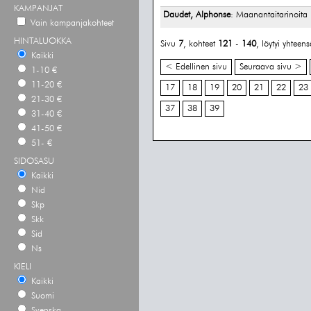
KAMPANJAT
Daudet, Alphonse
: Maanantaitarinoita
Vain kampanjakohteet
HINTALUOKKA
Sivu
7
, kohteet
121
-
140
, löytyi yhteen
Kaikki
< Edellinen sivu
Seuraava sivu >
1-10 €
11-20 €
17
18
19
20
21
22
23
21-30 €
37
38
39
31-40 €
41-50 €
51- €
SIDOSASU
Kaikki
Nid
Skp
Skk
Sid
Ns
KIELI
Kaikki
Suomi
Svenska