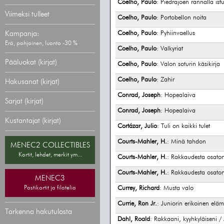
Coelho, Paulo
: Piedrajoen rannalla istu
Viimeksi tulleet
Coelho, Paulo
: Portobellon noita
Kampanja:
Coelho, Paulo
: Pyhiinvaellus
Erä, pohjoinen, luonto -30 %
Coelho, Paulo
: Valkyriat
Pääluokat (kirjat)
Coelho, Paulo
: Valon soturin käsikirja
Coelho, Paulo
: Zahir
Hakusanat (kirjat)
Conrad, Joseph
: Hopealaiva
Sarjat (kirjat)
Conrad, Joseph
: Hopealaiva
Kustantajat (kirjat)
Cortázar, Julio
: Tuli on kaikki tulet
Courts-Mahler, H.
: Minä tahdon
MENEC2 COLLECTIBLES
Kortit, lehdet, merkit ym...
Courts-Mahler, H.
: Rakkaudesta osato
Courts-Mahler, H.
: Rakkaudesta osato
MENEC3
Postikortit ja filatelia
Currey, Richard
: Musta valo
Currie, Ron Jr.
: Juniorin erikoinen elä
Tarkenna hakutulosta
Dahl, Roald
: Rakkaani, kyyhkyläiseni / 