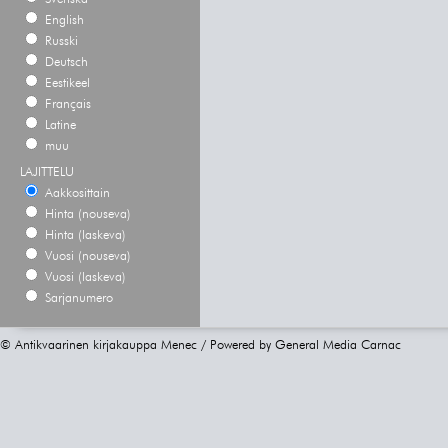
English
Russki
Deutsch
Eestikeel
Français
Latine
muu
LAJITTELU
Aakkosittain
Hinta (nouseva)
Hinta (laskeva)
Vuosi (nouseva)
Vuosi (laskeva)
Sarjanumero
© Antikvaarinen kirjakauppa Menec / Powered by
General Media Carnac