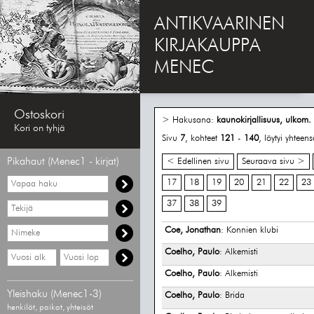
ANTIKVAARINEN
KIRJAKAUPPA
MENEC
Ostoskori
> Hakusana:
kaunokirjallisuus, ulkom.
Kori on tyhjä
Sivu
7
, kohteet
121
-
140
, löytyi yhteen
Pikahaut (Menec1 - kirjat)
< Edellinen sivu
Seuraava sivu >
Vapaa
17
18
19
20
21
22
23
haku
37
38
39
Hae
tekijää
Hae
Coe, Jonathan
: Konnien klubi
nimekettä
Coelho, Paulo
: Alkemisti
Hae
Hae
vähimmäisvuosi
enimmäisvuosi
Coelho, Paulo
: Alkemisti
Yleishaku (Menec1-3)
Coelho, Paulo
: Brida
henkilöt, paikat, yhteisöt