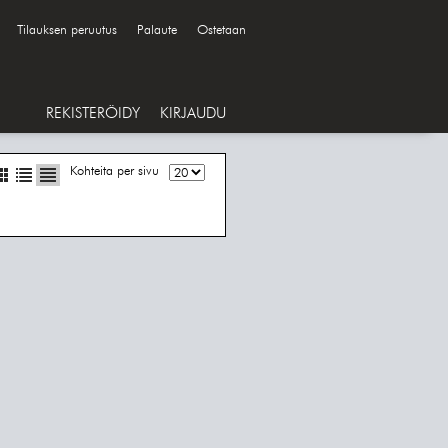
Tilauksen peruutus
Palaute
Ostetaan
REKISTERÖIDY
KIRJAUDU
Kohteita per sivu