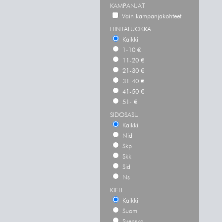
KAMPANJAT
Vain kampanjakohteet
HINTALUOKKA
Kaikki
1-10 €
11-20 €
21-30 €
31-40 €
41-50 €
51- €
SIDOSASU
Kaikki
Nid
Skp
Skk
Sid
Ns
KIELI
Kaikki
Suomi
Svenska