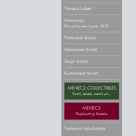
Viimeksi tulleet
Kampanja:
Erä, pohjoinen, luonto -30 %
Pääluokat (kirjat)
Hakusanat (kirjat)
Sarjat (kirjat)
Kustantajat (kirjat)
MENEC2 COLLECTIBLES
Kortit, lehdet, merkit ym...
MENEC3
Postikortit ja filatelia
Tarkenna hakutulosta