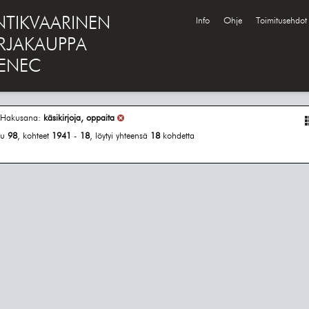
NTIKVAARINEN
Info
Ohje
Toimitusehdot
IRJAKAUPPA
ENEC
Hakusana:
käsikirjoja, oppaita
vu
98
, kohteet
1941
-
18
, löytyi yhteensä
18
kohdetta