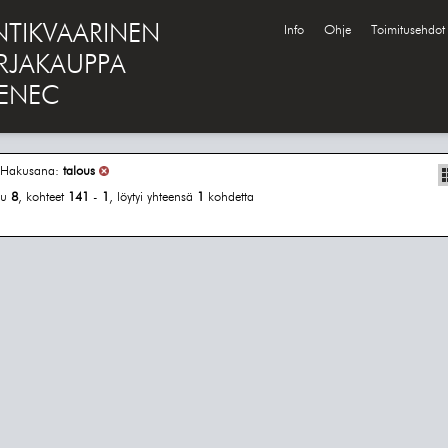
NTIKVAARINEN
Info
Ohje
Toimitusehdot
IRJAKAUPPA
ENEC
Hakusana:
talous
vu
8
, kohteet
141
-
1
, löytyi yhteensä
1
kohdetta