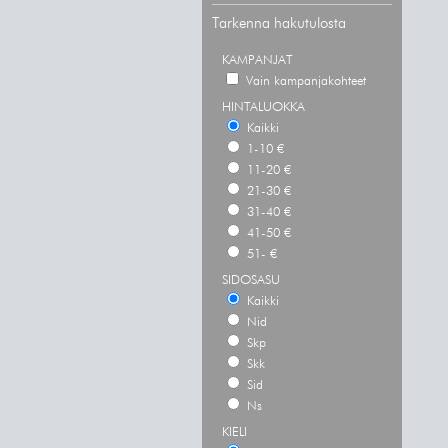
Tarkenna hakutulosta
KAMPANJAT
Vain kampanjakohteet
HINTALUOKKA
Kaikki
1-10 €
11-20 €
21-30 €
31-40 €
41-50 €
51- €
SIDOSASU
Kaikki
Nid
Skp
Skk
Sid
Ns
KIELI