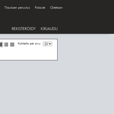
Tilauksen peruutus
Palaute
Ostetaan
REKISTERÖIDY
KIRJAUDU
Kohteita per sivu