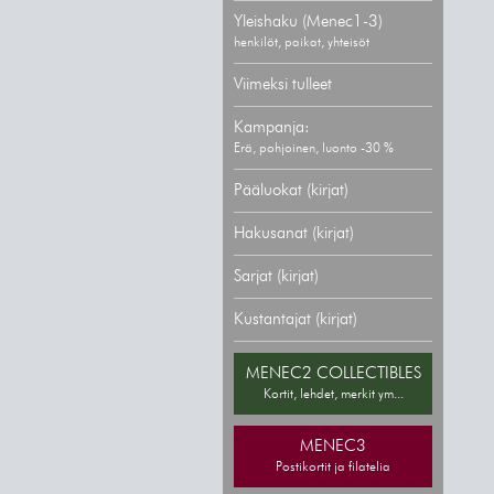
Yleishaku (Menec1-3)
henkilöt, paikat, yhteisöt
Viimeksi tulleet
Kampanja:
Erä, pohjoinen, luonto -30 %
Pääluokat (kirjat)
Hakusanat (kirjat)
Sarjat (kirjat)
Kustantajat (kirjat)
MENEC2 COLLECTIBLES
Kortit, lehdet, merkit ym...
MENEC3
Postikortit ja filatelia