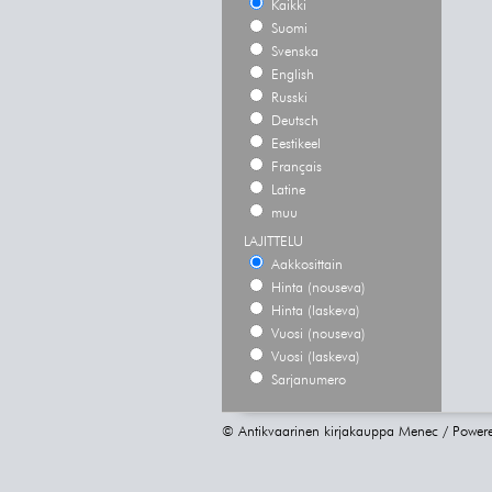
Kaikki
Suomi
Svenska
English
Russki
Deutsch
Eestikeel
Français
Latine
muu
LAJITTELU
Aakkosittain
Hinta (nouseva)
Hinta (laskeva)
Vuosi (nouseva)
Vuosi (laskeva)
Sarjanumero
© Antikvaarinen kirjakauppa Menec / Power