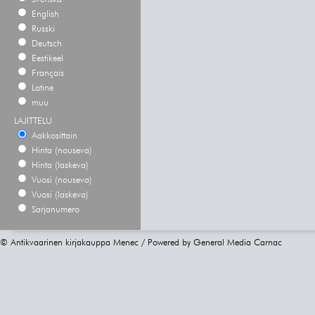
English
Russki
Deutsch
Eestikeel
Français
Latine
muu
LAJITTELU
Aakkosittain
Hinta (nouseva)
Hinta (laskeva)
Vuosi (nouseva)
Vuosi (laskeva)
Sarjanumero
© Antikvaarinen kirjakauppa Menec / Powered by
General Media Carnac