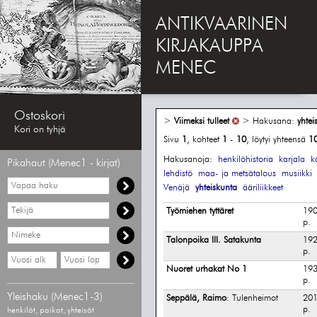
ANTIKVAARINEN
KIRJAKAUPPA
MENEC
Ostoskori
>
Viimeksi tulleet
> Hakusana:
yhtei
Kori on tyhjä
Sivu
1
, kohteet
1
-
10
, löytyi yhteensä
1
Hakusanoja:
henkilöhistoria
karjala
k
Pikahaut (Menec1 - kirjat)
lehdistö
maa- ja metsätalous
musiikki
Vapaa
Venäjä
yhteiskunta
ääriliikkeet
haku
Hae
Työmiehen tyttäret
190
tekijää
p.
Hae
Talonpoika III. Satakunta
192
nimekettä
p.
Hae
Hae
vähimmäisvuosi
enimmäisvuosi
Nuoret urhakat No 1
193
p.
Yleishaku (Menec1-3)
Seppälä, Raimo
: Tulenheimot
201
p.
henkilöt, paikat, yhteisöt