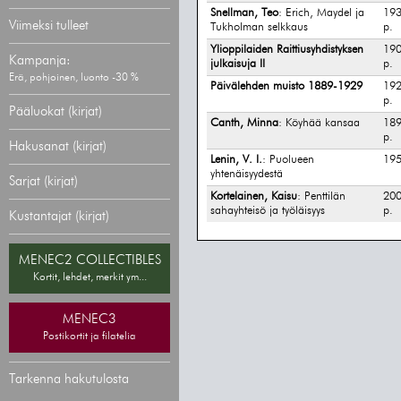
Snellman, Teo
: Erich, Maydel ja
193
Viimeksi tulleet
Tukholman selkkaus
p.
Ylioppilaiden Raittiusyhdistyksen
190
Kampanja:
julkaisuja II
p.
Erä, pohjoinen, luonto -30 %
Päivälehden muisto 1889-1929
192
p.
Pääluokat (kirjat)
Canth, Minna
: Köyhää kansaa
189
p.
Hakusanat (kirjat)
Lenin, V. I.
: Puolueen
19
yhtenäisyydestä
Sarjat (kirjat)
Kortelainen, Kaisu
: Penttilän
200
sahayhteisö ja työläisyys
p.
Kustantajat (kirjat)
MENEC2 COLLECTIBLES
Kortit, lehdet, merkit ym...
MENEC3
Postikortit ja filatelia
Tarkenna hakutulosta