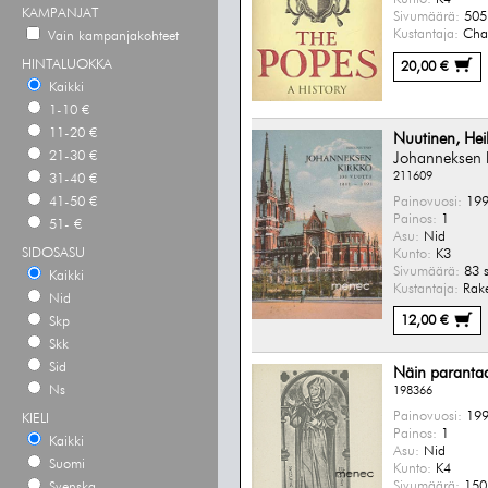
KAMPANJAT
Sivumäärä:
505 
Kustantaja:
Chat
Vain kampanjakohteet
HINTALUOKKA
20,00 €
Kaikki
1-10 €
11-20 €
Nuutinen, Hei
21-30 €
Johanneksen 
211609
31-40 €
41-50 €
Painovuosi:
199
Painos:
1
51- €
Asu:
Nid
SIDOSASU
Kunto:
K3
Sivumäärä:
83 s
Kaikki
Kustantaja:
Rake
Nid
12,00 €
Skp
Skk
Sid
Näin paranta
Ns
198366
Painovuosi:
199
KIELI
Painos:
1
Kaikki
Asu:
Nid
Suomi
Kunto:
K4
Sivumäärä:
150 
Svenska