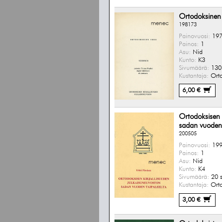
Ortodoksinen
198173
Painovuosi:
197
Painos:
1
Asu:
Nid
Kunto:
K3
Sivumäärä:
130 
Kustantaja:
Ortod
6,00 €
Ortodoksisen 
sadan vuoden 
200505
Painovuosi:
199
Painos:
1
Asu:
Nid
Kunto:
K4
Sivumäärä:
20 s
Kustantaja:
Ortod
3,00 €