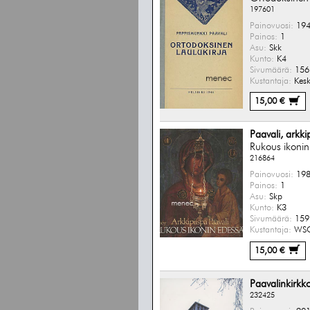
197601
Painovuosi:
194
Painos:
1
Asu:
Skk
Kunto:
K4
Sivumäärä:
156 
Kustantaja:
Kesk
15,00 €
Paavali, arkki
Rukous ikonin
216864
Painovuosi:
198
Painos:
1
Asu:
Skp
Kunto:
K3
Sivumäärä:
159 
Kustantaja:
WS
15,00 €
Paavalinkirkko
232425