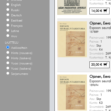
Kustantaja:
T. K
English
Russki
14,00 €
Deutsch
Eestikeel
Ojanen, Eeva
Français
Espoon seurak
Latine
157889
muu
Painovuosi:
199
Painos:
1
LAJITTELU
Asu:
Skp
Aakkosittain
Kunto:
K4
Hinta (nouseva)
Sivumäärä:
269 
Kustantaja:
T. K
Hinta (laskeva)
Vuosi (nouseva)
20,00 €
Vuosi (laskeva)
Sarjanumero
Ojanen, Eeva
Espoon seurak
189694
Painovuosi:
199
Painos:
1
Asu:
Skp
Kunto:
K3
Sivumäärä:
269 
Kustantaja:
T. K