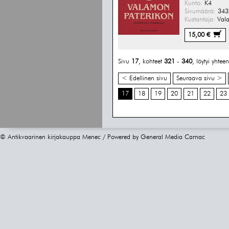
Kunto:
K4
Sivumäärä:
343 
Kustantaja:
Vala
15,00 €
Sivu
17
, kohteet
321
-
340
, löytyi yhte
< Edellinen sivu
Seuraava sivu >
17
18
19
20
21
22
23
© Antikvaarinen kirjakauppa Menec / Powered by
General Media Carnac