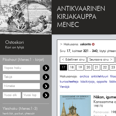
ANTIKVAARINEN
KIRJAKAUPPA
MENEC
Ostoskori
> Hakusana:
uskonto
Kori on tyhjä
Sivu
17
, kohteet
321
-
340
, löytyi yhte
Pikahaut (Menec1 - kirjat)
< Edellinen sivu
Seuraava sivu >
Vapaa
17
18
19
20
21
22
23
haku
Hae
Hakusanoja:
arctica
arkkitehtuuri
filo
tekijää
kuriositeetteja
käsikirjoja, oppaita
lääk
Hae
Venäjä
nimekettä
Hae
Hae
Niikon, igume
vähimmäisvuosi
enimmäisvuosi
Kanssamme o
198170
Yleishaku (Menec1-3)
Painovuosi:
198
henkilöt, paikat, yhteisöt