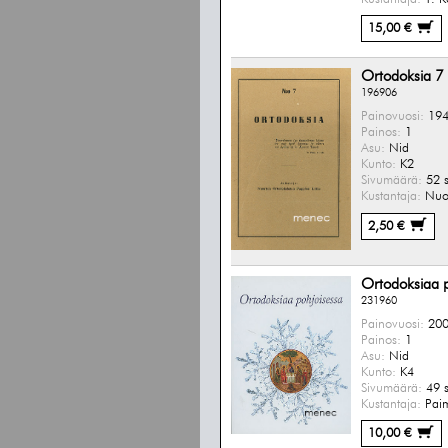
15,00 €
Ortodoksia 7
196906
Painovuosi:
194
Painos:
1
Asu:
Nid
Kunto:
K2
Sivumäärä:
52 s
Kustantaja:
Nuor
2,50 €
Ortodoksiaa p
231960
Painovuosi:
200
Painos:
1
Asu:
Nid
Kunto:
K4
Sivumäärä:
49 s
Kustantaja:
Paim
10,00 €