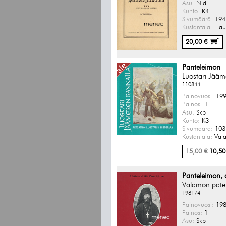
Asu:
Nid
Kunto:
K4
Sivumäärä:
194 
Kustantaja:
Hauh
20,00 €
Panteleimon
Luostari Jääm
110844
Painovuosi:
199
Painos:
1
Asu:
Skp
Kunto:
K3
Sivumäärä:
103 
Kustantaja:
Vala
15,00 €
10,50
Panteleimon, 
Valamon pate
198174
Painovuosi:
198
Painos:
1
Asu:
Skp