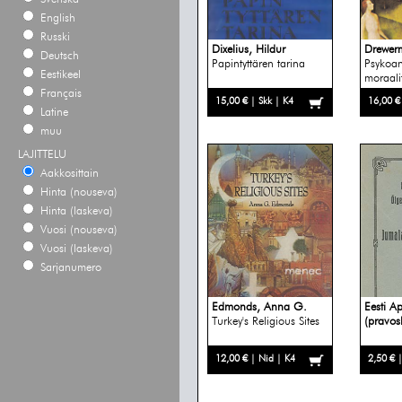
English
Russki
Dixelius, Hildur
Drewer
Deutsch
Papintyttären tarina
Psykoan
Eestikeel
moraalit
Français
15,00 € | Skk | K4
16,00 €
Latine
muu
LAJITTELU
Aakkosittain
Hinta (nouseva)
Hinta (laskeva)
Vuosi (nouseva)
Vuosi (laskeva)
Sarjanumero
Edmonds, Anna G.
Eesti A
Turkey's Religious Sites
(pravos
12,00 € | Nid | K4
2,50 € 