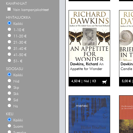
KAMPANJAT
Vain kampanjakohteet
HINTALUOKKA
Kaikki
1-10 €
11-20 €
21-30 €
31-40 €
41-50 €
51- €
Dawkins, Richard
An
Dawkins
SIDOSASU
Appetite for Wonder
Candle 
Kaikki
Nid
4,50 € | Nid | K3
5,00 € 
Skp
Skk
Sid
Ns
KIELI
Kaikki
Suomi
Svenska