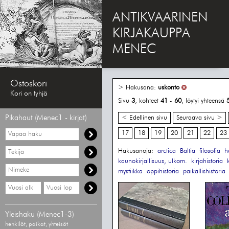
ANTIKVAARINEN
KIRJAKAUPPA
MENEC
Ostoskori
> Hakusana:
uskonto
Kori on tyhjä
Sivu
3
, kohteet
41
-
60
, löytyi yhteensä
Pikahaut (Menec1 - kirjat)
< Edellinen sivu
Seuraava sivu >
Vapaa
17
18
19
20
21
22
23
haku
Hae
Hakusanoja:
arctica
Baltia
filosofia
h
tekijää
kaunokirjallisuus, ulkom.
kirjahistoria
Hae
mystiikka
oppihistoria
paikallishistoria
nimekettä
Hae
Hae
vähimmäisvuosi
enimmäisvuosi
Yleishaku (Menec1-3)
henkilöt, paikat, yhteisöt