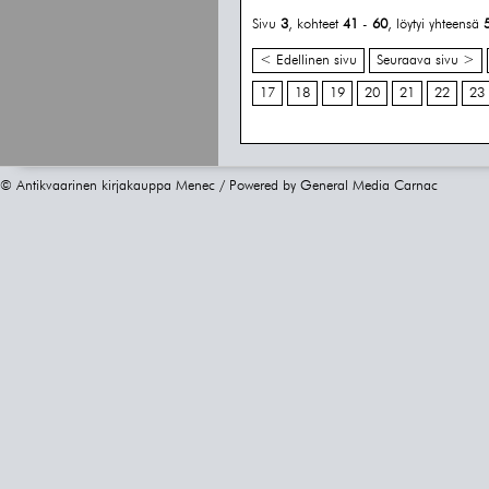
Sivu
3
, kohteet
41
-
60
, löytyi yhteensä
< Edellinen sivu
Seuraava sivu >
17
18
19
20
21
22
23
© Antikvaarinen kirjakauppa Menec / Powered by
General Media Carnac