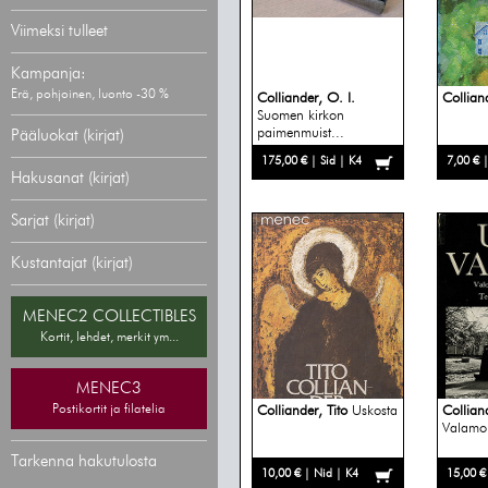
Viimeksi tulleet
Kampanja:
Erä, pohjoinen, luonto -30 %
Colliander, O. I.
Colliand
Suomen kirkon
paimenmuist...
Pääluokat (kirjat)
175,00 € | Sid | K4
7,00 € 
Hakusanat (kirjat)
Sarjat (kirjat)
Kustantajat (kirjat)
MENEC2 COLLECTIBLES
Kortit, lehdet, merkit ym...
MENEC3
Postikortit ja filatelia
Colliander, Tito
Uskosta
Colliand
Valamo
Tarkenna hakutulosta
10,00 € | Nid | K4
15,00 €