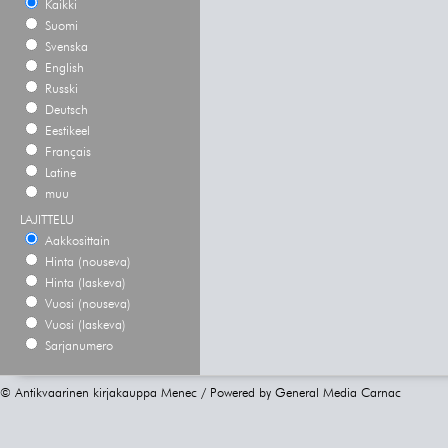
Kaikki
Suomi
Svenska
English
Russki
Deutsch
Eestikeel
Français
Latine
muu
LAJITTELU
Aakkosittain
Hinta (nouseva)
Hinta (laskeva)
Vuosi (nouseva)
Vuosi (laskeva)
Sarjanumero
© Antikvaarinen kirjakauppa Menec / Powered by
General Media Carnac