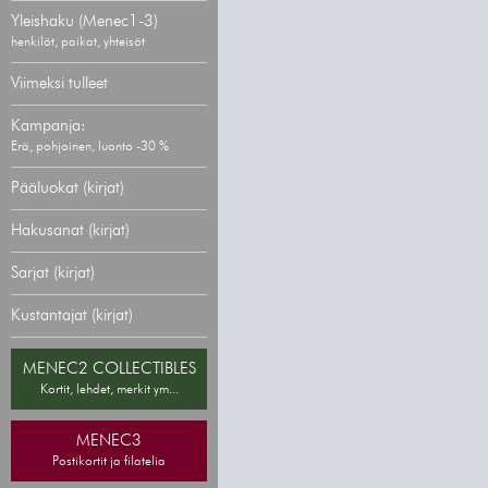
Yleishaku (Menec1-3)
henkilöt, paikat, yhteisöt
Viimeksi tulleet
Kampanja:
Erä, pohjoinen, luonto -30 %
Pääluokat (kirjat)
Hakusanat (kirjat)
Sarjat (kirjat)
Kustantajat (kirjat)
MENEC2 COLLECTIBLES
Kortit, lehdet, merkit ym...
MENEC3
Postikortit ja filatelia