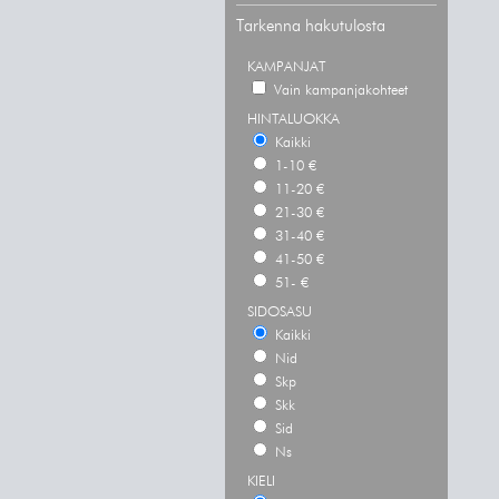
Tarkenna hakutulosta
KAMPANJAT
Vain kampanjakohteet
HINTALUOKKA
Kaikki
1-10 €
11-20 €
21-30 €
31-40 €
41-50 €
51- €
SIDOSASU
Kaikki
Nid
Skp
Skk
Sid
Ns
KIELI