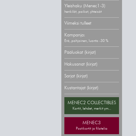
Yleishaku (Menec1-3)
henkilöt, paikat, yhteisöt
Viimeksi tulleet
Kampanja:
Erä, pohjoinen, luonto -30 %
Pääluokat (kirjat)
Hakusanat (kirjat)
Sarjat (kirjat)
Kustantajat (kirjat)
MENEC2 COLLECTIBLES
Kortit, lehdet, merkit ym...
MENEC3
Postikortit ja filatelia