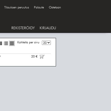
Tilauksen peruutus
Palaute
Ostetaan
REKISTERÖIDY
KIRJAUDU
Kohteita per sivu
20 €
9