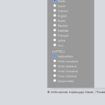
Kaikki
Suomi
Svenska
English
Russki
Deutsch
Eestikeel
Français
Latine
muu
LAJITTELU
Aakkosittain
Hinta (nouseva)
Hinta (laskeva)
Vuosi (nouseva)
Vuosi (laskeva)
Sarjanumero
© Antikvaarinen kirjakauppa Menec / Power