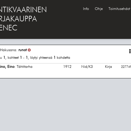
NTIKVAARINEN
Info
Ohje
Toimitusehdot
IRJAKAUPPA
ENEC
Hakusana:
runot
vu
1
, kohteet
1
-
1
, löytyi yhteensä
1
kohdetta
ino, Eino
: Tähtitarha
1912
Nid/K3
Kirja
22774