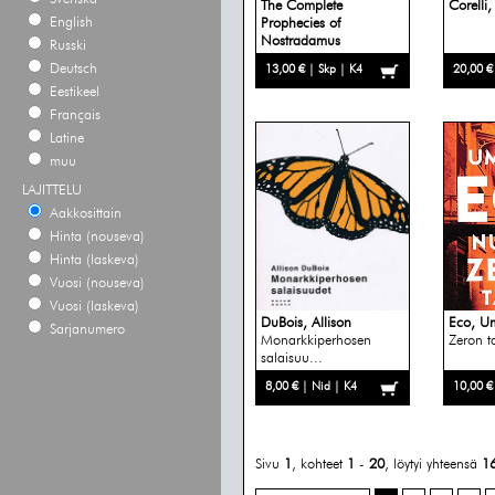
The Complete
Corelli
English
Prophecies of
Nostradamus
Russki
Deutsch
13,00 € | Skp | K4
20,00 €
Eestikeel
Français
Latine
muu
LAJITTELU
Aakkosittain
Hinta (nouseva)
Hinta (laskeva)
Vuosi (nouseva)
Vuosi (laskeva)
DuBois, Allison
Eco, U
Sarjanumero
Monarkkiperhosen
Zeron t
salaisuu...
8,00 € | Nid | K4
10,00 €
Sivu
1
, kohteet
1
-
20
, löytyi yhteensä
1