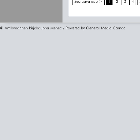
Seuraava sivu >
1
2
3
4
© Antikvaarinen kirjakauppa Menec / Powered by
General Media Carnac