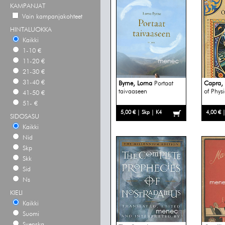
KAMPANJAT
Vain kampanjakohteet
HINTALUOKKA
Kaikki
1-10 €
11-20 €
21-30 €
31-40 €
Byrne, Lorna
Portaat
Capra, F
taivaaseen
of Physi
41-50 €
51- €
5,00 € | Skp | K4
4,00 € 
SIDOSASU
Kaikki
Nid
Skp
Skk
Sid
Ns
KIELI
Kaikki
Suomi
Svenska