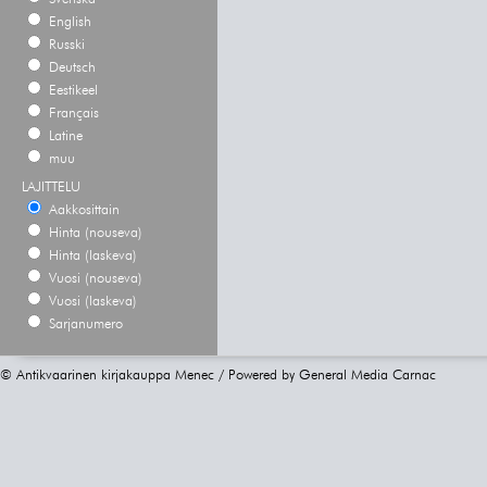
English
Russki
Deutsch
Eestikeel
Français
Latine
muu
LAJITTELU
Aakkosittain
Hinta (nouseva)
Hinta (laskeva)
Vuosi (nouseva)
Vuosi (laskeva)
Sarjanumero
© Antikvaarinen kirjakauppa Menec / Powered by
General Media Carnac