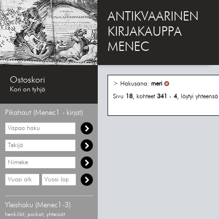
ANTIKVAARINEN
KIRJAKAUPPA
MENEC
Ostoskori
> Hakusana:
meri
Kori on tyhjä
Sivu
18
, kohteet
341
-
4
, löytyi yhteens
Pikahaut (Menec1 - kirjat)
Vapaa
haku
Hae
tekijää
Hae
nimekettä
Hae
Hae
vähimmäisvuosi
enimmäisvuosi
Yleishaku (Menec1-3)
henkilöt, paikat, yhteisöt