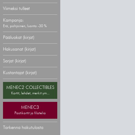
Viimeksi tulleet
Kampanja:
Erä, pohjoinen, luonto -30 %
Pääluokat (kirjat)
Hakusanat (kirjat)
Sarjat (kirjat)
Kustantajat (kirjat)
MENEC2 COLLECTIBLES
Kortit, lehdet, merkit ym...
MENEC3
Postikortit ja filatelia
Tarkenna hakutulosta