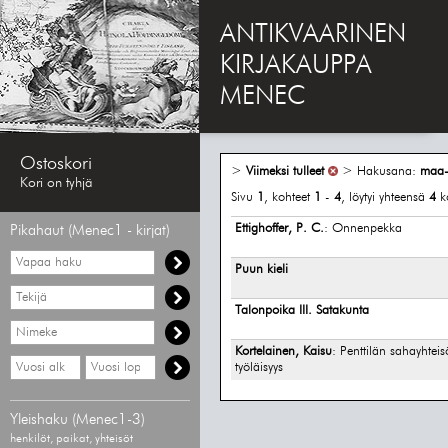
ANTIKVAARINEN
KIRJAKAUPPA
MENEC
Ostoskori
>
Viimeksi tulleet
> Hakusana:
maa-
Kori on tyhjä
Sivu
1
, kohteet
1
-
4
, löytyi yhteensä
4
k
Ettighoffer, P. C.
: Onnenpekka
Pikahaut (Menec1 - kirjat)
Vapaa
Puun kieli
haku
Hae
tekijää
Talonpoika III. Satakunta
Hae
nimekettä
Kortelainen, Kaisu
: Penttilän sahayhteis
Hae
Hae
työläisyys
vähimmäisvuosi
enimmäisvuosi
Yleishaku (Menec1-3)
henkilöt, paikat, yhteisöt