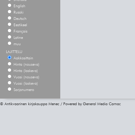
English
Russki
Deutsch
Eestikeel
Français
Latine
muu
LAJITTELU
Aakkosittain
Hinta (nouseva)
Hinta (laskeva)
Vuosi (nouseva)
Vuosi (laskeva)
Sarjanumero
© Antikvaarinen kirjakauppa Menec / Powered by
General Media Carnac