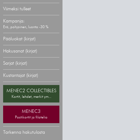
Viimeksi tulleet
Kampanja:
Erä, pohjoinen, luonto -30 %
Pääluokat (kirjat)
Hakusanat (kirjat)
Sarjat (kirjat)
Kustantajat (kirjat)
MENEC2 COLLECTIBLES
Kortit, lehdet, merkit ym...
MENEC3
Postikortit ja filatelia
Tarkenna hakutulosta