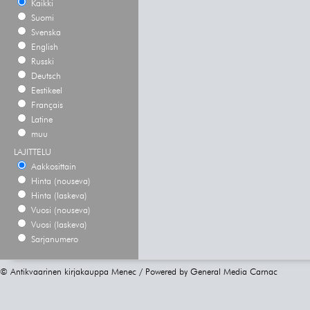
Kaikki
Suomi
Svenska
English
Russki
Deutsch
Eestikeel
Français
Latine
muu
LAJITTELU
Aakkosittain
Hinta (nouseva)
Hinta (laskeva)
Vuosi (nouseva)
Vuosi (laskeva)
Sarjanumero
© Antikvaarinen kirjakauppa Menec / Powered by
General Media Carnac