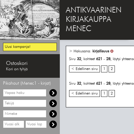
ANTIKVAARINEN
KIRJAKAUPPA
MENEC
Uusi kampanja!
> Hakusana:
kirjallisuus
Sivu
32
, kohteet
621
-
28
, löytyi yhteen
Ostoskori
Kori on tyhjä
< Edellinen sivu
1
2
Pikahaut (Menec1 - kirjat)
Sivu
32
, kohteet
621
-
28
, löytyi yhteen
Vapaa
< Edellinen sivu
1
2
haku
Hae
tekijää
Hae
nimekettä
Hae
Hae
vähimmäisvuosi
enimmäisvuosi