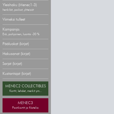
Yleishaku (Menec1-3)
henkilöt, paikat, yhteisöt
Viimeksi tulleet
Kampanja:
Erä, pohjoinen, luonto -30 %
Pääluokat (kirjat)
Hakusanat (kirjat)
Sarjat (kirjat)
Kustantajat (kirjat)
MENEC2 COLLECTIBLES
Kortit, lehdet, merkit ym...
MENEC3
Postikortit ja filatelia