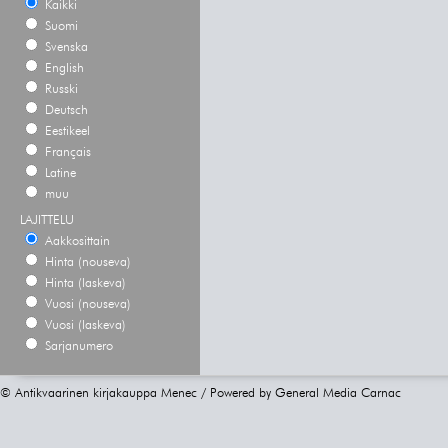
Kaikki
Suomi
Svenska
English
Russki
Deutsch
Eestikeel
Français
Latine
muu
LAJITTELU
Aakkosittain
Hinta (nouseva)
Hinta (laskeva)
Vuosi (nouseva)
Vuosi (laskeva)
Sarjanumero
© Antikvaarinen kirjakauppa Menec / Powered by
General Media Carnac