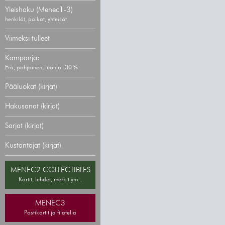
Yleishaku (Menec1-3)
henkilöt, paikat, yhteisöt
Viimeksi tulleet
Kampanja:
Erä, pohjoinen, luonto -30 %
Pääluokat (kirjat)
Hakusanat (kirjat)
Sarjat (kirjat)
Kustantajat (kirjat)
MENEC2 COLLECTIBLES
Kortit, lehdet, merkit ym...
MENEC3
Postikortit ja filatelia