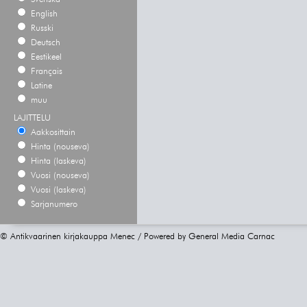
English
Russki
Deutsch
Eestikeel
Français
Latine
muu
LAJITTELU
Aakkosittain
Hinta (nouseva)
Hinta (laskeva)
Vuosi (nouseva)
Vuosi (laskeva)
Sarjanumero
© Antikvaarinen kirjakauppa Menec / Powered by
General Media Carnac