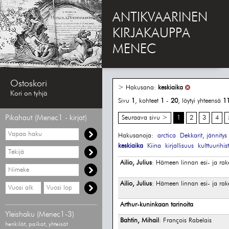
ANTIKVAARINEN
KIRJAKAUPPA
MENEC
Ostoskori
> Hakusana:
keskiaika
Kori on tyhjä
Sivu
1
, kohteet
1
-
20
, löytyi yhteensä
1
Pikahaut (Menec1 - kirjat)
Seuraava sivu >
1
2
3
4
Vapaa
Hakusanoja:
arctica
Dekkarit, jännitys
haku
keskiaika
Kiina
kirjallisuus
kulttuurihis
Hae
tekijää
Ailio, Julius
: Hämeen linnan esi- ja rak
Hae
nimekettä
Ailio, Julius
: Hämeen linnan esi- ja rak
Hae
Hae
vähimmäisvuosi
enimmäisvuosi
Arthur-kuninkaan tarinoita
Yleishaku (Menec1-3)
Bahtin, Mihail
: François Rabelais
henkilöt, paikat, yhteisöt