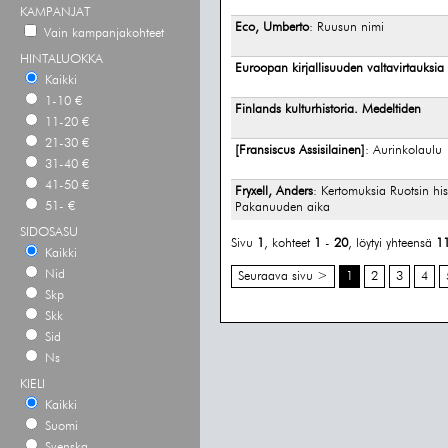
KAMPANJAT
Eco, Umberto
: Ruusun nimi
Vain kampanjakohteet
HINTALUOKKA
Euroopan kirjallisuuden valtavirtauksia
Kaikki
1-10 €
Finlands kulturhistoria. Medeltiden
11-20 €
21-30 €
[Fransiscus Assisilainen]
: Aurinkolaulu
31-40 €
41-50 €
Fryxell, Anders
: Kertomuksia Ruotsin his
51- €
Pakanuuden aika
SIDOSASU
Sivu
1
, kohteet
1
-
20
, löytyi yhteensä
1
Kaikki
Nid
Seuraava sivu >
1
2
3
4
Skp
Skk
Sid
Ns
KIELI
Kaikki
Suomi
Svenska