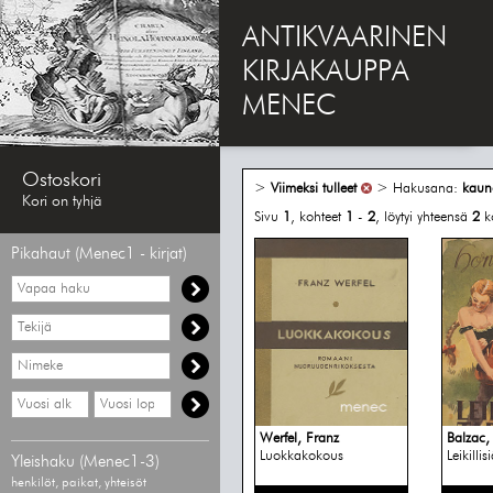
ANTIKVAARINEN
KIRJAKAUPPA
MENEC
Ostoskori
>
Viimeksi tulleet
> Hakusana:
kauno
Kori on tyhjä
Sivu
1
, kohteet
1
-
2
, löytyi yhteensä
2
k
Pikahaut (Menec1 - kirjat)
Vapaa
haku
Hae
tekijää
Hae
nimekettä
Hae
Hae
vähimmäisvuosi
enimmäisvuosi
Werfel, Franz
Balzac,
Luokkakokous
Leikillis
Yleishaku (Menec1-3)
henkilöt, paikat, yhteisöt