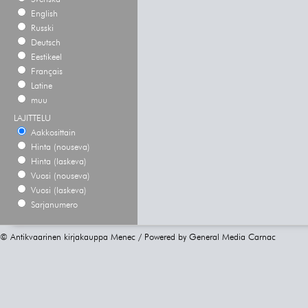
English
Russki
Deutsch
Eestikeel
Français
Latine
muu
LAJITTELU
Aakkosittain
Hinta (nouseva)
Hinta (laskeva)
Vuosi (nouseva)
Vuosi (laskeva)
Sarjanumero
© Antikvaarinen kirjakauppa Menec / Powered by
General Media Carnac