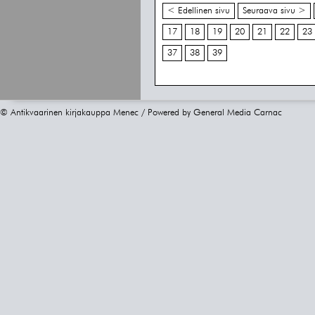
< Edellinen sivu
Seuraava sivu >
17
18
19
20
21
22
23
37
38
39
© Antikvaarinen kirjakauppa Menec / Powered by
General Media Carnac