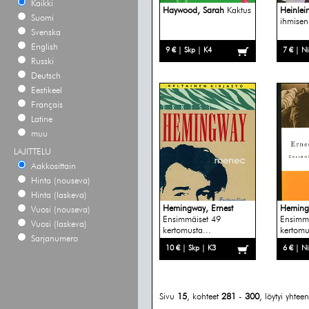
Kaikki
Haywood, Sarah
Kaktus
Heinlei
Suomi
ihmisen
Svenska
English
9 € | Skp | K4
7 € | N
Russki
Deutsch
Eestikeel
Français
Latine
muu
LAJITTELU
Aakkosittain
Hinta (nouseva)
Hinta (laskeva)
Hemingway, Ernest
Hemingw
Vuosi (nouseva)
Ensimmäiset 49
Ensimmä
Vuosi (laskeva)
kertomusta...
kertomu
Sarjanumero
10 € | Skp | K3
6 € | N
Sivu
15
, kohteet
281
-
300
, löytyi yhte