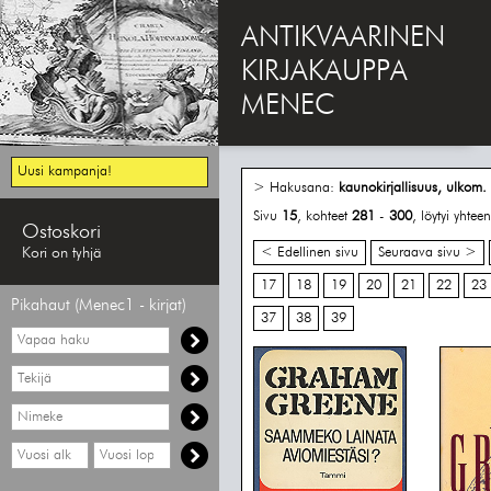
ANTIKVAARINEN
KIRJAKAUPPA
MENEC
Uusi kampanja!
> Hakusana:
kaunokirjallisuus, ulkom.
Sivu
15
, kohteet
281
-
300
, löytyi yhte
Ostoskori
Kori on tyhjä
< Edellinen sivu
Seuraava sivu >
17
18
19
20
21
22
23
Pikahaut (Menec1 - kirjat)
37
38
39
Vapaa
haku
Hae
tekijää
Hae
nimekettä
Hae
Hae
vähimmäisvuosi
enimmäisvuosi